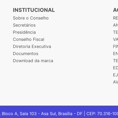
INSTITUCIONAL
A
Sobre o Conselho
R
Secretários
AN
Presidência
T
Conselho Fiscal
V
Diretoria Executiva
F
Documentos
E
Download da marca
T
E
E
A
, Bloco A, Sala 103 - Asa Sul, Brasília - DF | CEP: 70.316-1