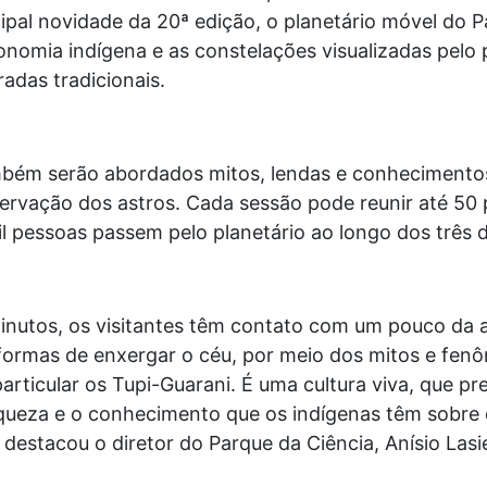
cipal novidade da 20ª edição, o planetário móvel do P
nomia indígena e as constelações visualizadas pelo 
adas tradicionais.
mbém serão abordados mitos, lendas e conhecimento
ervação dos astros. Cada sessão pode reunir até 50 p
il pessoas passem pelo planetário ao longo dos três d
nutos, os visitantes têm contato com um pouco da a
rmas de enxergar o céu, por meio dos mitos e fenô
particular os Tupi-Guarani. É uma cultura viva, que pr
queza e o conhecimento que os indígenas têm sobre o
, destacou o diretor do Parque da Ciência, Anísio Lasi