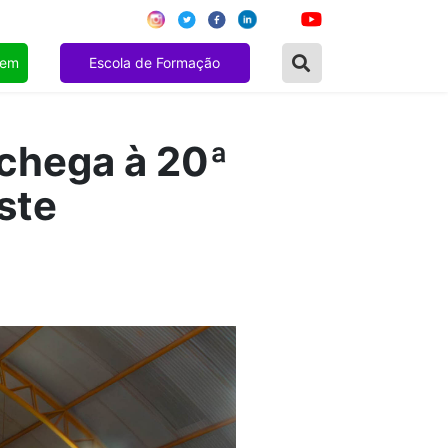
gem
Escola de Formação
 chega à 20ª
ste