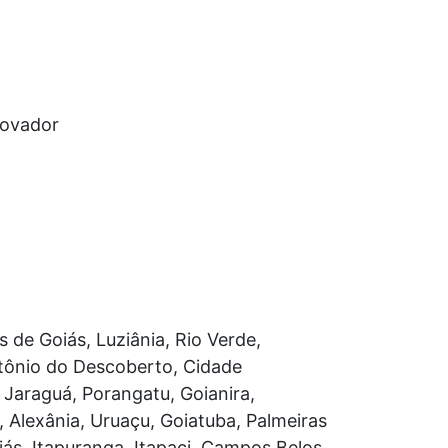
novador
s de Goiás, Luziânia, Rio Verde,
ntônio do Descoberto, Cidade
, Jaraguá, Porangatu, Goianira,
, Alexânia, Uruaçu, Goiatuba, Palmeiras
iás, Itapuranga, Itapaci, Campos Belos,