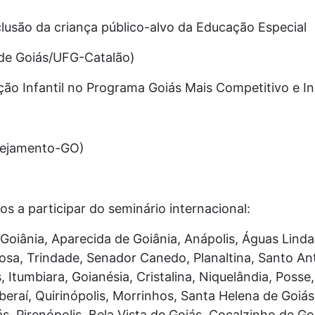
nclusão da criança público-alvo da Educação Especial
l de Goiás/UFG-Catalão)
ão Infantil no Programa Goiás Mais Competitivo e I
anejamento-GO)
os a participar do seminário internacional:
 Goiânia, Aparecida de Goiânia, Anápolis, Águas Linda
osa, Trindade, Senador Canedo, Planaltina, Santo A
, Itumbiara, Goianésia, Cristalina, Niquelândia, Posse
beraí, Quirinópolis, Morrinhos, Santa Helena de Goiás
s, Pirenópolis, Bela Vista de Goiás, Cocalzinho de Go