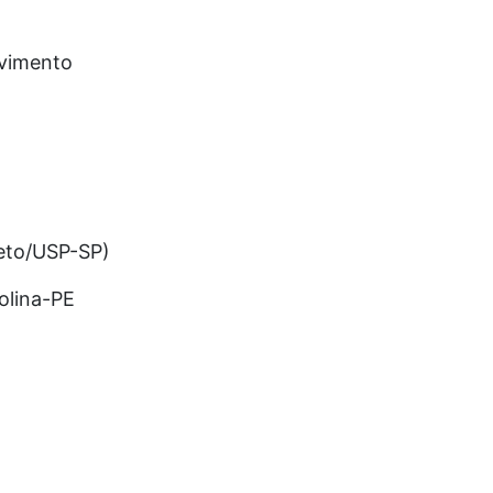
lvimento
reto/USP-SP)
olina-PE