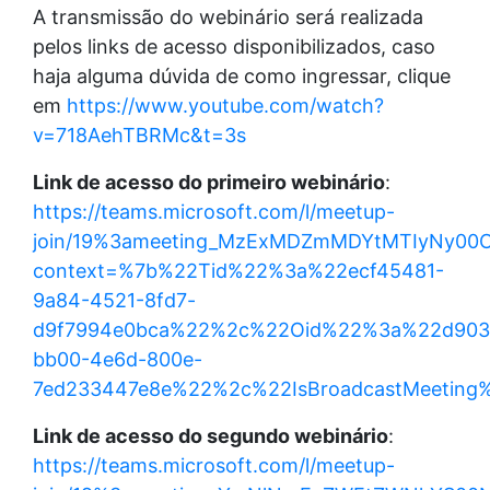
A transmissão do webinário será realizada
pelos links de acesso disponibilizados, caso
haja alguma dúvida de como ingressar, clique
em
https://www.youtube.com/watch?
v=718AehTBRMc&t=3s
Link de acesso do primeiro webinário
:
https://teams.microsoft.com/l/meetup-
join/19%3ameeting_MzExMDZmMDYtMTIyNy00O
context=%7b%22Tid%22%3a%22ecf45481-
9a84-4521-8fd7-
d9f7994e0bca%22%2c%22Oid%22%3a%22d903
bb00-4e6d-800e-
7ed233447e8e%22%2c%22IsBroadcastMeeting
Link de acesso do segundo webinário
:
https://teams.microsoft.com/l/meetup-