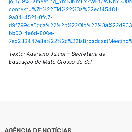
join/19%3ameeting_YmNlNmExZWEtZWNhYS00N
context=%7b%22Tid%22%3a%22ecf45481-
9a84-4521-8fd7-
d9f7994e0bca%22%2c%22Oid%22%3a%22d903
bb00-4e6d-800e-
7ed233447e8e%22%2c%22IsBroadcastMeeting
Texto: Adersino Junior – Secretaria de
Educação de Mato Grosso do Sul
AGÊNCIA DE NOTÍCIAS