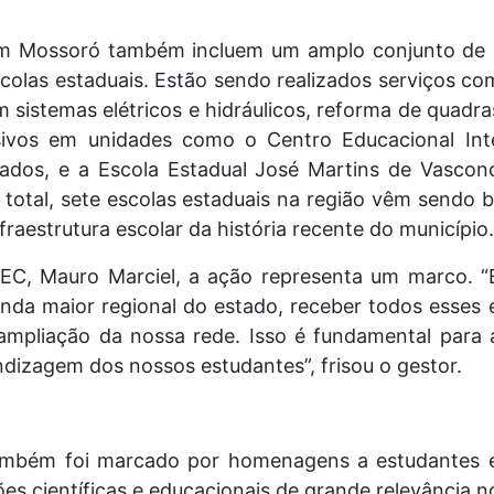
em Mossoró também incluem um amplo conjunto de
colas estaduais. Estão sendo realizados serviços co
m sistemas elétricos e hidráulicos, reforma de quadr
sivos em unidades como o Centro Educacional Int
cados, e a Escola Estadual José Martins de Vascon
 total, sete escolas estaduais na região vêm sendo 
raestrutura escolar da história recente do município.
REC, Mauro Marciel, a ação representa um marco. 
unda maior regional do estado, receber todos esses
ampliação da nossa rede. Isso é fundamental para
ndizagem dos nossos estudantes”, frisou o gestor.
mbém foi marcado por homenagens a estudantes e
 científicas e educacionais de grande relevância no 