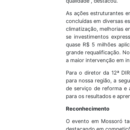
qualidade”, destacou.
As ações estruturantes 
concluídas em diversas es
climatização, melhorias e
se investimentos expres
quase R$ 5 milhões apli
grande requalificação. No
a maior intervenção em inf
Para o diretor da 12ª DI
para nossa região, a seg
de serviço de reforma e 
para os resultados e apre
Reconhecimento
O evento em Mossoró ta
destacando em competições