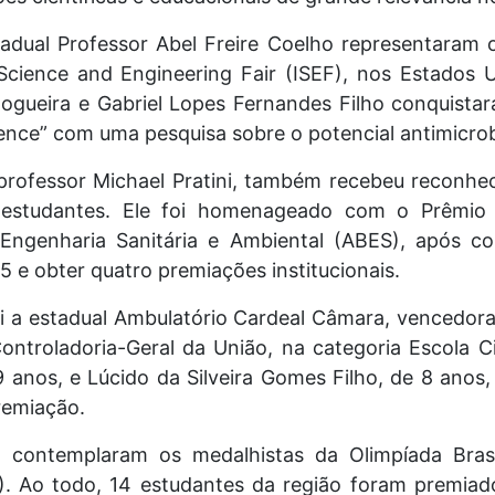
tadual Professor Abel Freire Coelho representaram
Science and Engineering Fair (ISEF), nos Estados U
ogueira e Gabriel Lopes Fernandes Filho conquista
ience” com uma pesquisa sobre o potencial antimicro
 professor Michael Pratini, também recebeu reconhe
s estudantes. Ele foi homenageado com o Prêmio 
 Engenharia Sanitária e Ambiental (ABES), após c
e obter quatro premiações institucionais.
oi a estadual Ambulatório Cardeal Câmara, vencedor
ntroladoria-Geral da União, na categoria Escola C
9 anos, e Lúcido da Silveira Gomes Filho, de 8 anos
remiação.
ontemplaram os medalhistas da Olimpíada Brasi
. Ao todo, 14 estudantes da região foram premiad