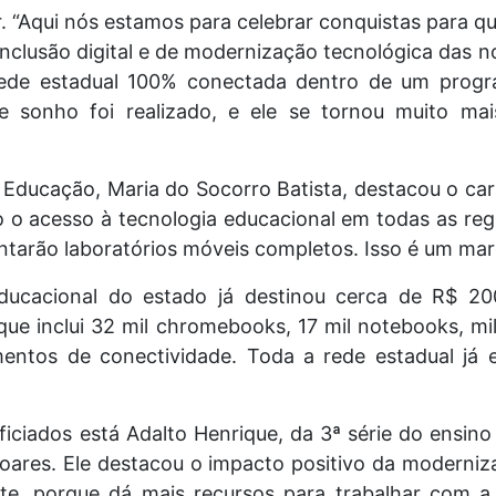
r. “Aqui nós estamos para celebrar conquistas para 
nclusão digital e de modernização tecnológica das n
rede estadual 100% conectada dentro de um prog
 sonho foi realizado, e ele se tornou muito mai
 Educação, Maria do Socorro Batista, destacou o car
o acesso à tecnologia educacional em todas as regi
ntarão laboratórios móveis completos. Isso é um mar
educacional do estado já destinou cerca de R$ 20
que inclui 32 mil chromebooks, 17 mil notebooks, m
ntos de conectividade. Toda a rede estadual já e
iciados está Adalto Henrique, da 3ª série do ensin
oares. Ele destacou o impacto positivo da moderniza
te, porque dá mais recursos para trabalhar com 