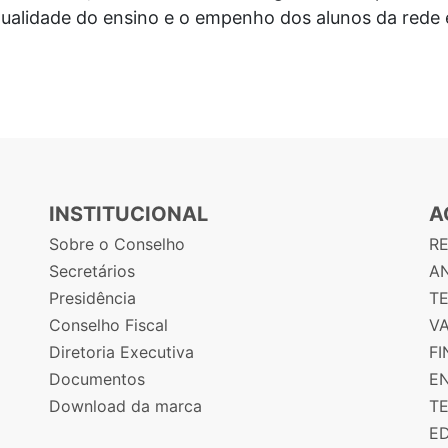
qualidade do ensino e o empenho dos alunos da rede 
INSTITUCIONAL
A
Sobre o Conselho
R
Secretários
AN
Presidência
T
Conselho Fiscal
V
Diretoria Executiva
F
Documentos
E
Download da marca
T
E