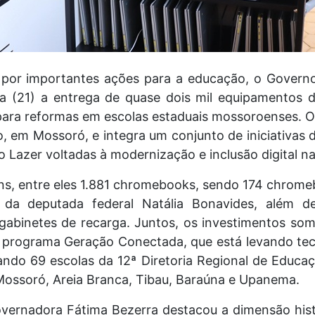
or importantes ações para a educação, o Governo
ira (21) a entrega de quase dois mil equipamentos d
para reformas em escolas estaduais mossoroenses. O
 em Mossoró, e integra um conjunto de iniciativas 
 Lazer voltadas à modernização e inclusão digital n
ens, entre eles 1.881 chromebooks, sendo 174 chrome
da deputada federal Natália Bonavides, além d
abinetes de recarga. Juntos, os investimentos so
programa Geração Conectada, que está levando tec
ando 69 escolas da 12ª Diretoria Regional de Educa
ossoró, Areia Branca, Tibau, Baraúna e Upanema.
overnadora Fátima Bezerra destacou a dimensão hi