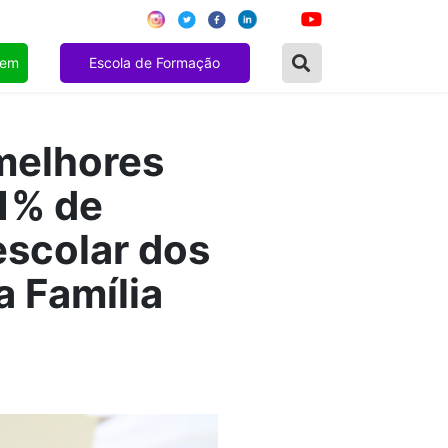
gem
Escola de Formação
 melhores
11% de
scolar dos
a Família