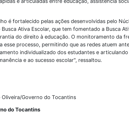
pidas e articuladas entre educação, assistência socia
lho é fortalecido pelas ações desenvolvidas pelo Núcl
 Busca Ativa Escolar, que tem fomentado a Busca At
rantia do direito à educação. O monitoramento da fr
ra esse processo, permitindo que as redes atuem ant
nto individualizado dos estudantes e articulando p
manência e ao sucesso escolar", ressaltou.
de Oliveira/Governo do Tocantins
no do Tocantins