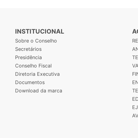
INSTITUCIONAL
A
Sobre o Conselho
R
Secretários
AN
Presidência
T
Conselho Fiscal
V
Diretoria Executiva
F
Documentos
E
Download da marca
T
E
E
A