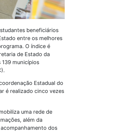
tudantes beneficiários
 Estado entre os melhores
rograma. O índice é
retaria de Estado da
 139 municípios
C).
 coordenação Estadual do
 é realizado cinco vezes
mobiliza uma rede de
ormações, além da
e o acompanhamento dos