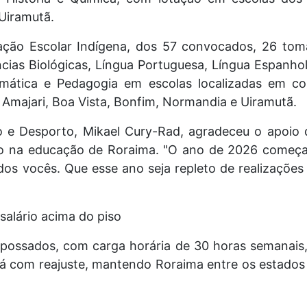
 Uiramutã.
ção Escolar Indígena, dos 57 convocados, 26 to
cias Biológicas, Língua Portuguesa, Língua Espanhol
temática e Pedagogia em escolas localizadas em c
, Amajari, Boa Vista, Bonfim, Normandia e Uiramutã.
o e Desporto, Mikael Cury-Rad, agradeceu o apoio
o na educação de Roraima. "O ano de 2026 começ
os vocês. Que esse ano seja repleto de realizaçõe
 salário acima do piso
ossados, com carga horária de 30 horas semanais,
 já com reajuste, mantendo Roraima entre os estado