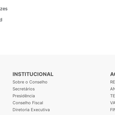
zes
d
INSTITUCIONAL
A
Sobre o Conselho
R
Secretários
AN
Presidência
T
Conselho Fiscal
V
Diretoria Executiva
F