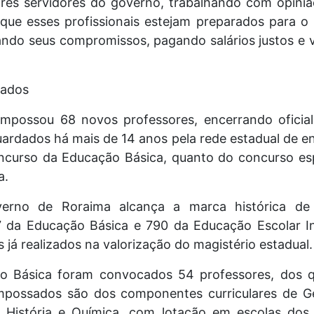
es servidores do governo, trabalhando com opiniã
 que esses profissionais estejam preparados para o
ndo seus compromissos, pagando salários justos e va
sados
possou 68 novos professores, encerrando oficia
ardados há mais de 14 anos pela rede estadual de e
ncurso da Educação Básica, quanto do concurso esp
a.
rno de Roraima alcança a marca histórica de 
 da Educação Básica e 790 da Educação Escolar I
 já realizados na valorização do magistério estadual.
o Básica foram convocados 54 professores, dos q
mpossados são dos componentes curriculares de Ge
, História e Química, com lotação em escolas dos