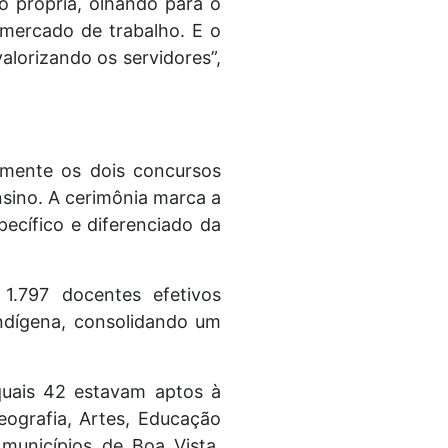
o própria, olhando para o
 mercado de trabalho. E o
lorizando os servidores”,
lmente os dois concursos
nsino. A cerimônia marca a
ecífico e diferenciado da
1.797 docentes efetivos
ndígena, consolidando um
uais 42 estavam aptos à
ografia, Artes, Educação
 municípios de Boa Vista,