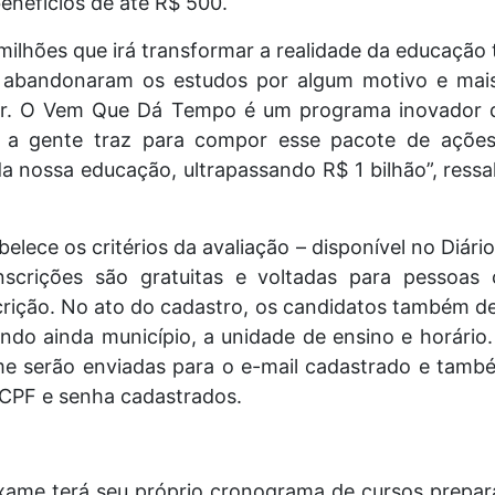
enefícios de até R$ 500.
ilhões que irá transformar a realidade da educação 
 abandonaram os estudos por algum motivo e mai
ar. O Vem Que Dá Tempo é um programa inovador q
, a gente traz para compor esse pacote de ações
a nossa educação, ultrapassando R$ 1 bilhão”, ressal
elece os critérios da avaliação – disponível no Diári
inscrições são gratuitas e voltadas para pessoa
crição. No ato do cadastro, os candidatos também d
indo ainda município, a unidade de ensino e horário
 serão enviadas para o e-mail cadastrado e tamb
 CPF e senha cadastrados.
xame terá seu próprio cronograma de cursos prepara