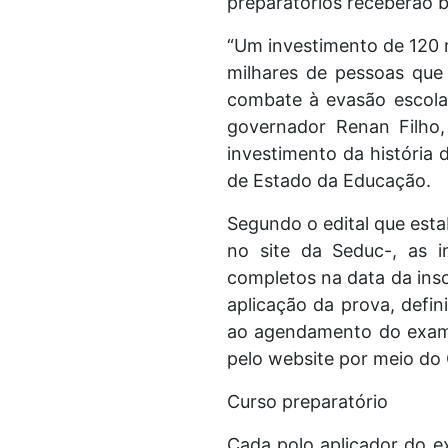
preparatórios receberão b
“Um investimento de 120 m
milhares de pessoas que
combate à evasão escol
governador Renan Filho
investimento da história d
de Estado da Educação.
Segundo o edital que estab
no site da Seduc-, as 
completos na data da ins
aplicação da prova, defin
ao agendamento do exame
pelo website por meio do
Curso preparatório
Cada polo aplicador do e