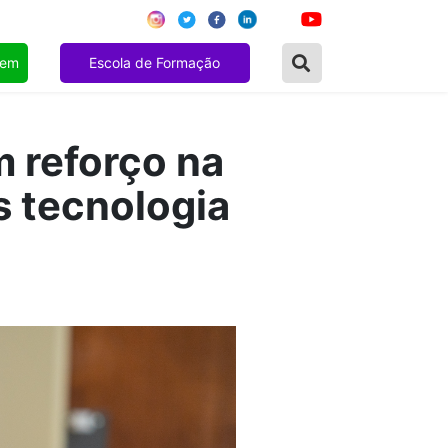
gem
Escola de Formação
m reforço na
s tecnologia