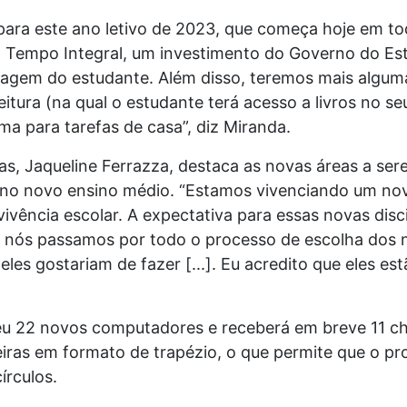
para este ano letivo de 2023, que começa hoje em t
Tempo Integral, um investimento do Governo do Esta
izagem do estudante. Além disso, teremos mais algum
itura (na qual o estudante terá acesso a livros no seu
a para tarefas de casa”, diz Miranda.
gas, Jaqueline Ferrazza, destaca as novas áreas a se
 no novo ensino médio. “Estamos vivenciando um nov
vência escolar. A expectativa para essas novas disci
, nós passamos por todo o processo de escolha dos 
 eles gostariam de fazer [...]. Eu acredito que eles 
beu 22 novos computadores e receberá em breve 11 c
eiras em formato de trapézio, o que permite que o pr
írculos.