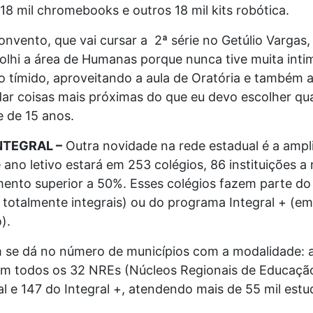
18 mil chromebooks e outros 18 mil kits robótica.
onvento, que vai cursar a 2ª série no Getúlio Vargas,
lhi a área de Humanas porque nunca tive muita inti
o tímido, aproveitando a aula de Oratória e também a
dar coisas mais próximas do que eu devo escolher qu
e de 15 anos.
NTEGRAL –
Outra novidade na rede estadual é a amp
 ano letivo estará em 253 colégios, 86 instituições 
ento superior a 50%. Esses colégios fazem parte do
 totalmente integrais) ou do programa Integral + (e
).
se dá no número de municípios com a modalidade: at
em todos os 32 NREs (Núcleos Regionais de Educação
al e 147 do Integral +, atendendo mais de 55 mil estu