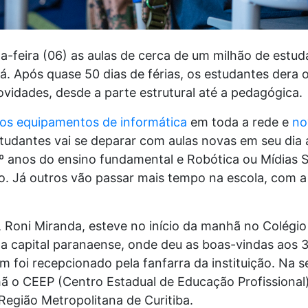
eira (06) as aulas de cerca de um milhão de estudan
. Após quase 50 dias de férias, os estudantes dera o
vidades, desde a parte estrutural até a pedagógica.
os equipamentos de informática
em toda a rede e
no
studantes vai se deparar com aulas novas em seu dia
 anos do ensino fundamental e Robótica ou Mídias So
o. Já outros vão passar mais tempo na escola, com 
 Roni Miranda, esteve no início da manhã no Colégio 
da capital paranaense, onde deu as boas-vindas aos 
 foi recepcionado pela fanfarra da instituição. Na s
ã o CEEP (Centro Estadual de Educação Profissiona
egião Metropolitana de Curitiba.