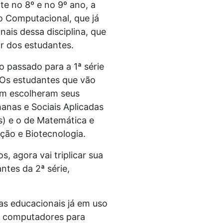
e no 8º e no 9º ano, a
o Computacional, que já
ais dessa disciplina, que
ar dos estudantes.
 passado para a 1ª série
 Os estudantes que vão
ram escolheram seus
manas e Sociais Aplicadas
as) e o de Matemática e
ão e Biotecnologia.
s, agora vai triplicar sua
ntes da 2ª série,
s educacionais já em uso
il computadores para