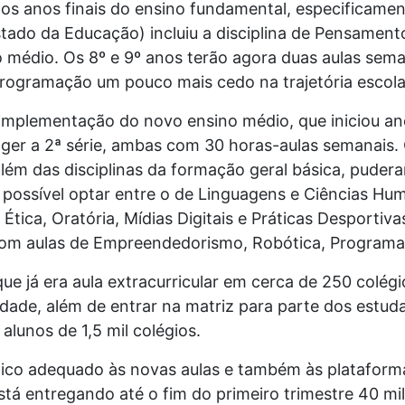
s anos finais do ensino fundamental, especificament
tado da Educação) incluiu a disciplina de Pensament
 médio. Os 8º e 9º anos terão agora duas aulas seman
programação um pouco mais cedo na trajetória escol
implementação do novo ensino médio, que iniciou ano
ger a 2ª série, ambas com 30 horas-aulas semanais.
além das disciplinas da formação geral básica, pude
ra possível optar entre o de Linguagens e Ciências Hu
Ética, Oratória, Mídias Digitais e Práticas Desportiv
om aulas de Empreendedorismo, Robótica, Programaç
ue já era aula extracurricular em cerca de 250 colégio
ade, além de entrar na matriz para parte dos estuda
alunos de 1,5 mil colégios.
ico adequado às novas aulas e também às plataforma
stá entregando até o fim do primeiro trimestre 40 m