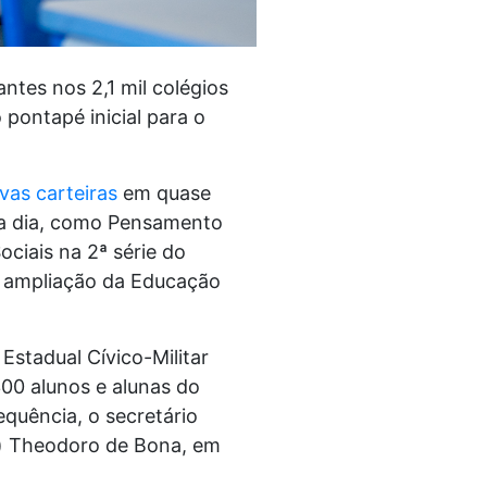
tes nos 2,1 mil colégios
 pontapé inicial para o
vas carteiras
em quase
 a dia, como Pensamento
ciais na 2ª série do
a ampliação da Educação
Estadual Cívico-Militar
300 alunos e alunas do
equência, o secretário
l) Theodoro de Bona, em