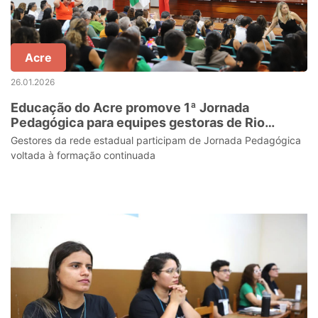
Acre
26.01.2026
Educação do Acre promove 1ª Jornada
Pedagógica para equipes gestoras de Rio
Branco
Gestores da rede estadual participam de Jornada Pedagógica
voltada à formação continuada