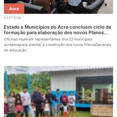
Acre
03.07.2026
Estado e Municípios do Acre concluem ciclo de
formação para elaboração dos novos Planos
Decenais de Educação
Oficinas reuniram representantes dos 22 municípios
acreanospara orientar a construção dos novos PlanosDecenais
de educação