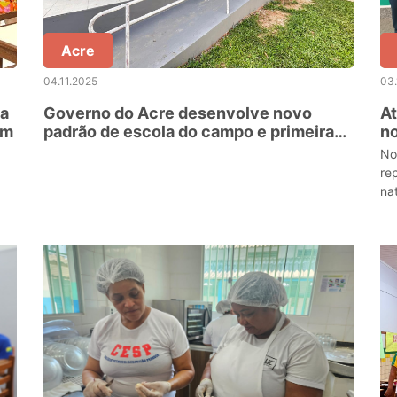
Acre
04.11.2025
03.
za
Governo do Acre desenvolve novo
At
em
padrão de escola do campo e primeira
no
unidade está sendo concluída
M
No
re
na