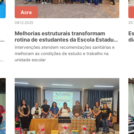
Acre
08.12.2025
25.
Melhorias estruturais transformam
Es
a
rotina de estudantes da Escola Estadual
di
de
Rural Dom Pedro I, em Feijó
Lí
Intervenções atendem recomendações sanitárias e
melhoram as condições de estudo e trabalho na
om
unidade escolar