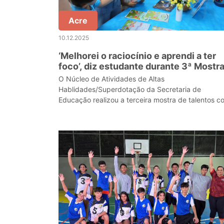
Acre
10.12.2025
‘Melhorei o raciocínio e aprendi a ter
foco’, diz estudante durante 3ª Mostr
de Talentos do Núcleo de Atividades 
O Núcleo de Atividades de Altas
Altas Habilidades
Hablidades/Superdotação da Secretaria de
Educação realizou a terceira mostra de talentos c
apresentação de mais de 100 trabalhos.