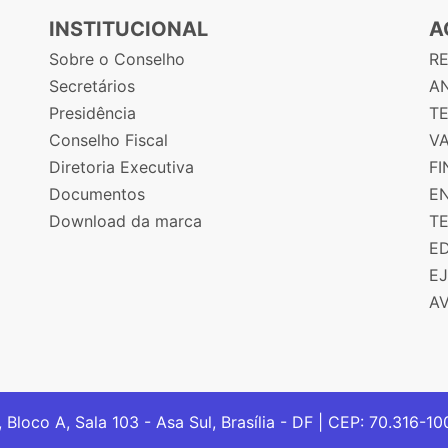
INSTITUCIONAL
A
Sobre o Conselho
R
Secretários
AN
Presidência
T
Conselho Fiscal
V
Diretoria Executiva
F
Documentos
E
Download da marca
T
E
E
A
, Bloco A, Sala 103 - Asa Sul, Brasília - DF | CEP: 70.316-1