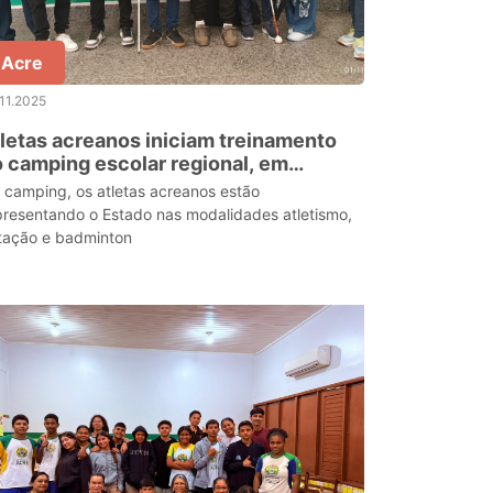
Acre
11.2025
letas acreanos iniciam treinamento
 camping escolar regional, em
anaus
 camping, os atletas acreanos estão
presentando o Estado nas modalidades atletismo,
tação e badminton