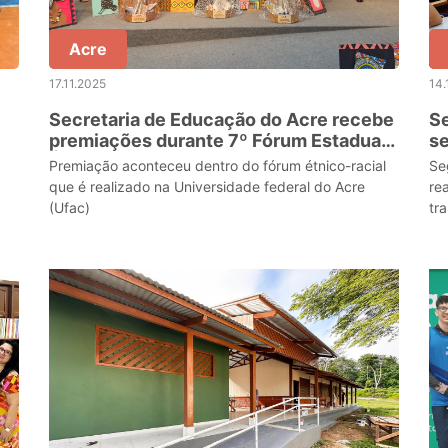
Acre
17.11.2025
14.
Secretaria de Educação do Acre recebe
Se
premiações durante 7º Fórum Estadual
s
on
Étnico-Racial
Le
Premiação aconteceu dentro do fórum étnico-racial
Se
que é realizado na Universidade federal do Acre
re
(Ufac)
tr