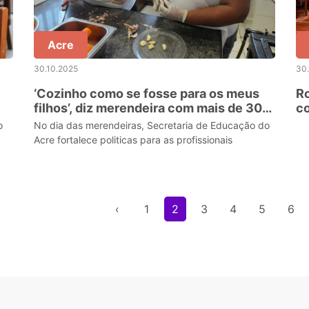
Acre
30.10.2025
30
‘Cozinho como se fosse para os meus
Ro
filhos’, diz merendeira com mais de 30
co
anos de serviço
d
o
No dia das merendeiras, Secretaria de Educação do
Acre fortalece politicas para as profissionais
‹
1
2
3
4
5
6