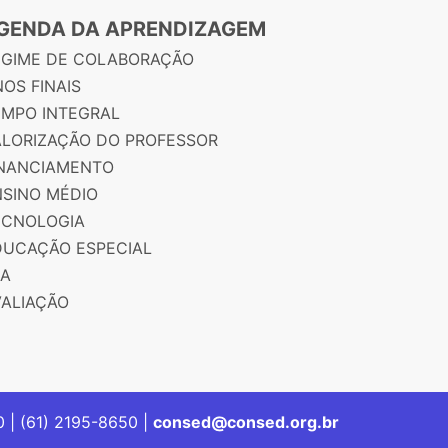
GENDA DA APRENDIZAGEM
EGIME DE COLABORAÇÃO
OS FINAIS
EMPO INTEGRAL
ALORIZAÇÃO DO PROFESSOR
INANCIAMENTO
NSINO MÉDIO
ECNOLOGIA
DUCAÇÃO ESPECIAL
JA
VALIAÇÃO
00 | (61) 2195-8650 |
consed@consed.org.br