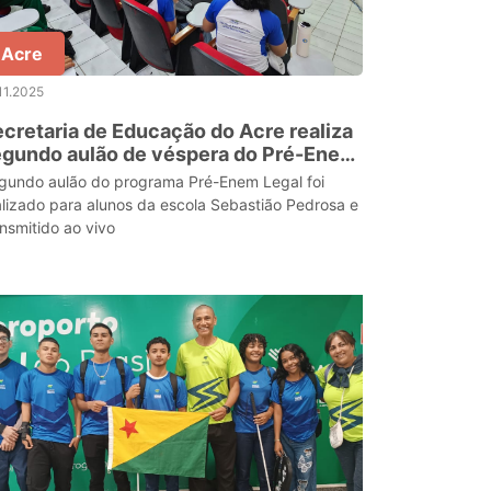
Acre
11.2025
cretaria de Educação do Acre realiza
egundo aulão de véspera do Pré-Enem
gal
gundo aulão do programa Pré-Enem Legal foi
alizado para alunos da escola Sebastião Pedrosa e
ansmitido ao vivo