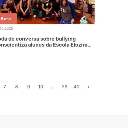
Acre
.10.2025
da de conversa sobre bullying
nscientiza alunos da Escola Elozira
os Santos Thomé, no Acre
7
8
9
10
...
39
40
›