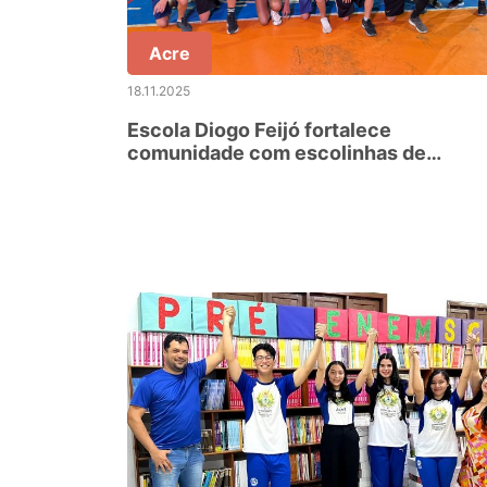
Acre
18.11.2025
Escola Diogo Feijó fortalece
comunidade com escolinhas de
handebol, ginástica rítmica e badmint
em Rio Branco