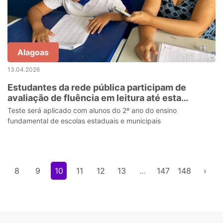
Alagoas
13.04.2026
Estudantes da rede pública participam de
avaliação de fluência em leitura até esta
segunda-feira (13)
Teste será aplicado com alunos do 2º ano do ensino
fundamental de escolas estaduais e municipais
8
9
10
11
12
13
...
147
148
›