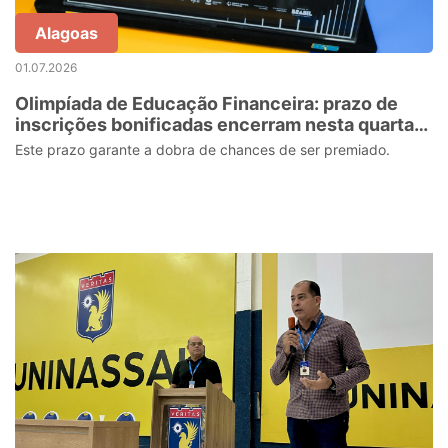
Alagoas
01.07.2026
Olimpíada de Educação Financeira: prazo de
inscrições bonificadas encerram nesta quarta-
feira (1º)
Este prazo garante a dobra de chances de ser premiado.