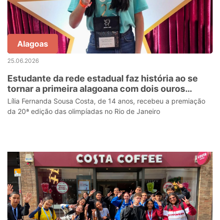
Alagoas
25.06.2026
Estudante da rede estadual faz história ao se
tornar a primeira alagoana com dois ouros
consecutivos na OBMEP
Lília Fernanda Sousa Costa, de 14 anos, recebeu a premiação
da 20ª edição das olimpíadas no Rio de Janeiro