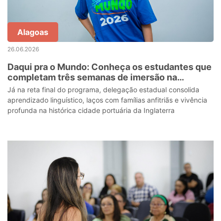
Alagoas
26.06.2026
Daqui pra o Mundo: Conheça os estudantes que
completam três semanas de imersão na
litorânea Portsmouth
Já na reta final do programa, delegação estadual consolida
aprendizado linguístico, laços com famílias anfitriãs e vivência
profunda na histórica cidade portuária da Inglaterra