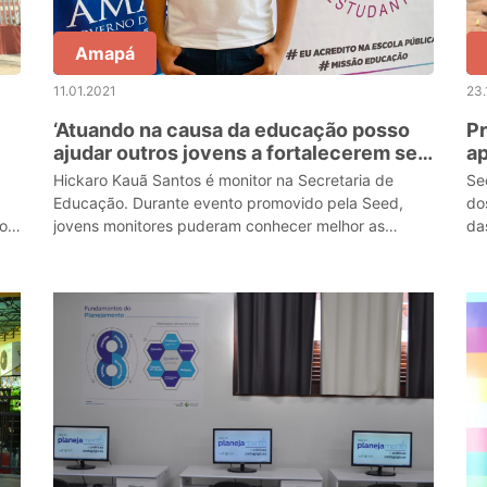
Amapá
11.01.2021
23.
‘Atuando na causa da educação posso
Pr
ajudar outros jovens a fortalecerem seu
ap
protagonismo', reforça estudante
Ja
Hickaro Kauã Santos é monitor na Secretaria de
Se
monitor da Seed
Educação. Durante evento promovido pela Seed,
do
ro
jovens monitores puderam conhecer melhor as
da
iniciativas da área educacional.
do