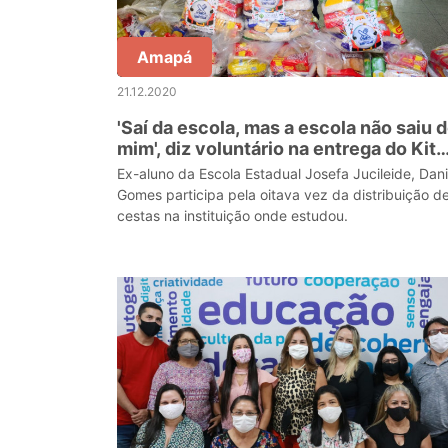
Amapá
21.12.2020
'Saí da escola, mas a escola não saiu 
mim', diz voluntário na entrega do Kit
Merenda em Casa
Ex-aluno da Escola Estadual Josefa Jucileide, Dani
Gomes participa pela oitava vez da distribuição d
cestas na instituição onde estudou.