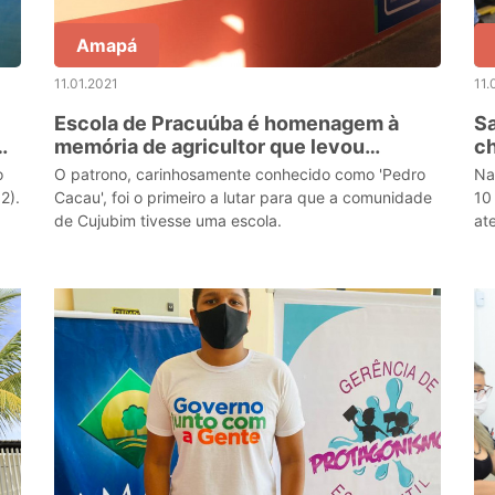
Amapá
11.01.2021
11.
Escola de Pracuúba é homenagem à
Sa
memória de agricultor que levou
c
educação para comunidade
o
O patrono, carinhosamente conhecido como 'Pedro
Na
2).
Cacau', foi o primeiro a lutar para que a comunidade
10
de Cujubim tivesse uma escola.
at
on-