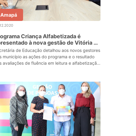
Amapá
12.2020
ograma Criança Alfabetizada é
resentado à nova gestão de Vitória do
ri
cretária de Educação detalhou aos novos gestores
s município as ações do programa e o resultado
s avaliações de fluência em leitura e alfabetização
s estudantes.