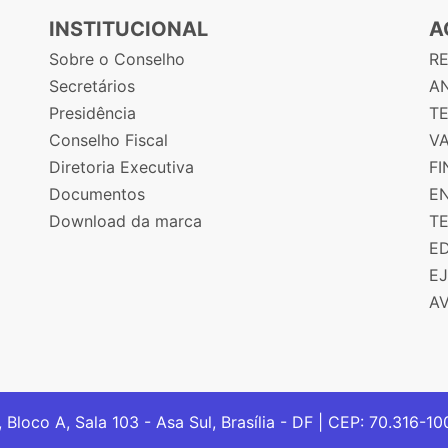
INSTITUCIONAL
A
Sobre o Conselho
R
Secretários
AN
Presidência
T
Conselho Fiscal
V
Diretoria Executiva
F
Documentos
E
Download da marca
T
E
E
A
, Bloco A, Sala 103 - Asa Sul, Brasília - DF | CEP: 70.316-1