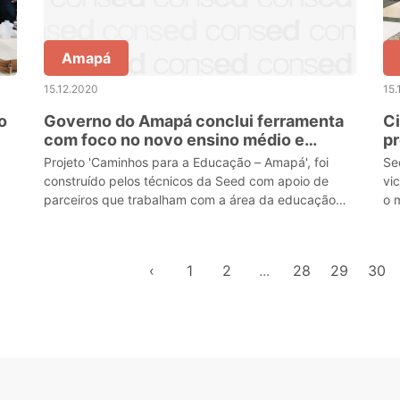
Amapá
15.12.2020
15.
o
Governo do Amapá conclui ferramenta
Ci
com foco no novo ensino médio e
pr
formação profissional
ge
Projeto 'Caminhos para a Educação – Amapá', foi
Se
construído pelos técnicos da Seed com apoio de
vi
parceiros que trabalham com a área da educação
o 
em todo o país.
pa
‹
1
2
...
28
29
30