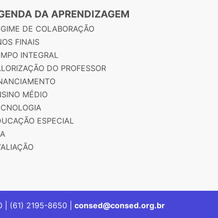
GENDA DA APRENDIZAGEM
EGIME DE COLABORAÇÃO
OS FINAIS
EMPO INTEGRAL
ALORIZAÇÃO DO PROFESSOR
INANCIAMENTO
NSINO MÉDIO
ECNOLOGIA
DUCAÇÃO ESPECIAL
JA
VALIAÇÃO
00 | (61) 2195-8650 |
consed@consed.org.br