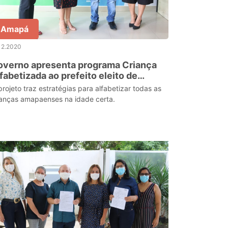
Amapá
12.2020
overno apresenta programa Criança
fabetizada ao prefeito eleito de
alçoene
projeto traz estratégias para alfabetizar todas as
ianças amapaenses na idade certa.