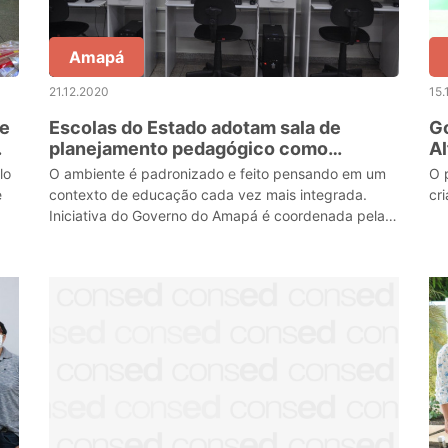
Amapá
21.12.2020
15.
de
Escolas do Estado adotam sala de
G
planejamento pedagógico como
Al
estratégia inovadora do ensino-
C
lo
O ambiente é padronizado e feito pensando em um
O 
aprendizagem amapaense
e
contexto de educação cada vez mais integrada.
cr
Iniciativa do Governo do Amapá é coordenada pela
Secretaria de Estado da Educação.