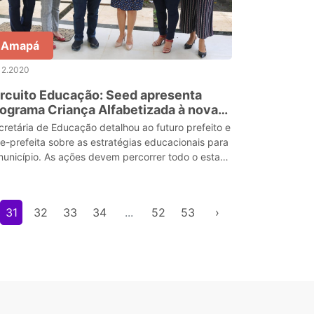
Amapá
12.2020
rcuito Educação: Seed apresenta
ograma Criança Alfabetizada à nova
stão municipal de Santana
cretária de Educação detalhou ao futuro prefeito e
ce-prefeita sobre as estratégias educacionais para
município. As ações devem percorrer todo o estado
ra tratar sobre o programa.
31
32
33
34
...
52
53
›