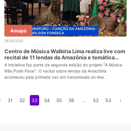
Amapá
28.09.2020
Centro de Música Walkíria Lima realiza live com
recital de 11 lendas da Amazônia e temática
sobre regionalismo local
A iniciativa faz parte da segunda edição do projeto "A Música
Não Pode Parar". O recital sobre lendas da Amazônia
aconteceu pela primeira vez em transmissão on-line.
0
31
32
33
34
35
36
...
52
53
›