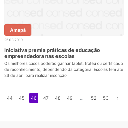
Amapá
25.03.2019
Iniciativa premia práticas de educação
empreendedora nas escolas
Os melhores casos poderão ganhar tablet, troféu ou certificado
de reconhecimento, dependendo da categoria. Escolas têm até
26 de abril para realizar inscrição
3
44
45
46
47
48
49
...
52
53
›