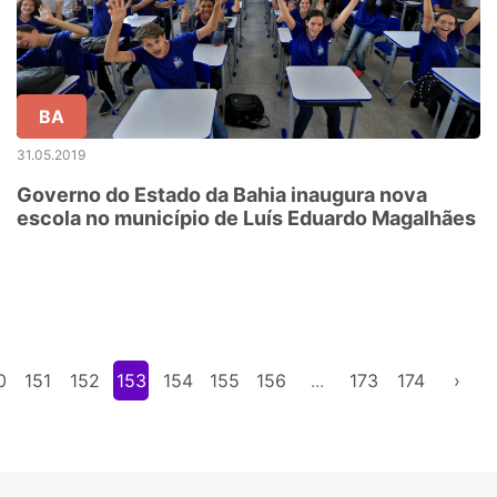
BA
31.05.2019
Governo do Estado da Bahia inaugura nova
escola no município de Luís Eduardo Magalhães
0
151
152
153
154
155
156
...
173
174
›