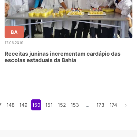
BA
17.06.2019
Receitas juninas incrementam cardápio das
escolas estaduais da Bahia
7
148
149
150
151
152
153
...
173
174
›