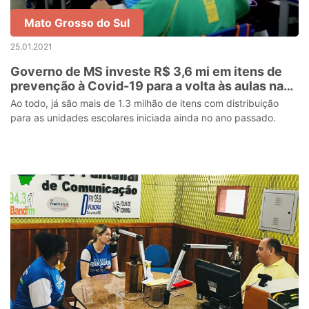
Mato Grosso do Sul
25.01.2021
Governo de MS investe R$ 3,6 mi em itens de
prevenção à Covid-19 para a volta às aulas na
REE
Ao todo, já são mais de 1.3 milhão de itens com distribuição
para as unidades escolares iniciada ainda no ano passado.