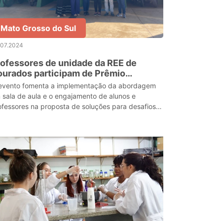
Mato Grosso do Sul
.07.2024
ofessores de unidade da REE de
os participam de Prêmio
cional da Liga STEAM
evento fomenta a implementação da abordagem
 sala de aula e o engajamento de alunos e
ofessores na proposta de soluções para desafios
 suas comunidades.