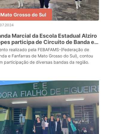
Mato Grosso do Sul
.07.2024
nda Marcial da Escola Estadual Alziro
pes participa de Circuito de Banda e
nfarras, em Porto Murtinho
ento realizado pela FEBAFAMS-(Federação de
nda e Fanfarras de Mato Grosso do Sul), contou
m participação de diversas bandas da região.