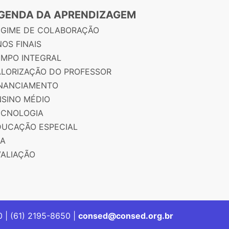
GENDA DA APRENDIZAGEM
EGIME DE COLABORAÇÃO
OS FINAIS
EMPO INTEGRAL
ALORIZAÇÃO DO PROFESSOR
INANCIAMENTO
NSINO MÉDIO
ECNOLOGIA
DUCAÇÃO ESPECIAL
JA
VALIAÇÃO
00 | (61) 2195-8650 |
consed@consed.org.br