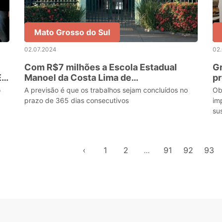
Mato Grosso do Sul
02.07.2024
02
Com R$7 milhões a Escola Estadual
Gr
E
Manoel da Costa Lima de
pr
Bataguassu/MS passará por reforma
Es
o
A previsão é que os trabalhos sejam concluídos no
Ob
geral
prazo de 365 dias consecutivos
im
su
es
‹
1
2
...
91
92
93