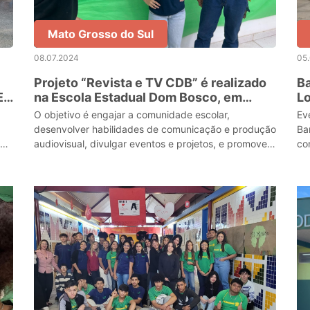
Mato Grosso do Sul
08.07.2024
05
Projeto “Revista e TV CDB” é realizado
Ba
E
na Escola Estadual Dom Bosco, em
Lo
Corumbá
Fa
O objetivo é engajar a comunidade escolar,
Ev
desenvolver habilidades de comunicação e produção
Ba
ia
audiovisual, divulgar eventos e projetos, e promover
co
um ambiente escolar mais integrado.