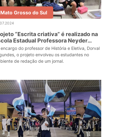
Mato Grosso do Sul
.07.2024
ojeto “Escrita criativa” é realizado na
cola Estadual Professora Neyder
elly Costa Vieira, em Campo Grande
 encargo do professor de História e Eletiva, Dorval
gundes, o projeto envolveu os estudantes no
biente de redação de um jornal.