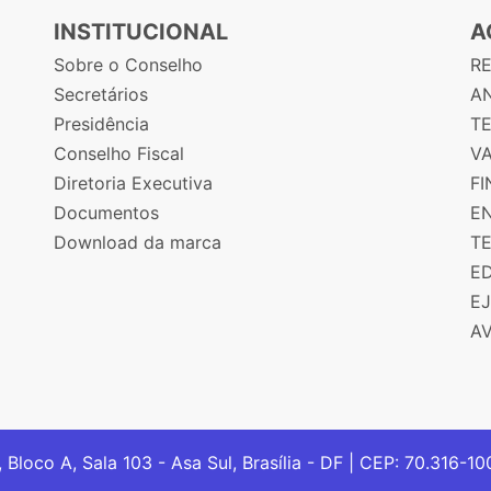
INSTITUCIONAL
A
Sobre o Conselho
R
Secretários
AN
Presidência
T
Conselho Fiscal
V
Diretoria Executiva
F
Documentos
E
Download da marca
T
E
E
A
, Bloco A, Sala 103 - Asa Sul, Brasília - DF | CEP: 70.316-1