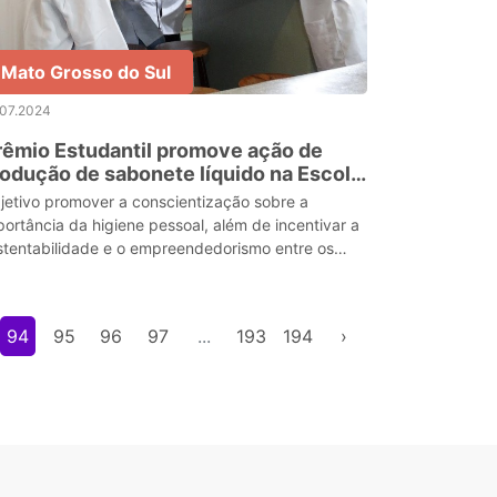
Mato Grosso do Sul
.07.2024
êmio Estudantil promove ação de
odução de sabonete líquido na Escola
tadual Vilmar Vieira Matos
jetivo promover a conscientização sobre a
portância da higiene pessoal, além de incentivar a
stentabilidade e o empreendedorismo entre os
tudantes.
94
95
96
97
...
193
194
›