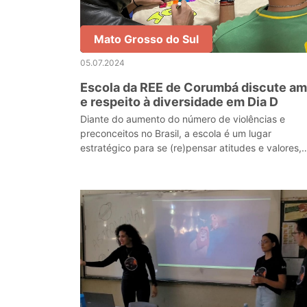
Mato Grosso do Sul
05.07.2024
Escola da REE de Corumbá discute amor
e respeito à diversidade em Dia D
Diante do aumento do número de violências e
preconceitos no Brasil, a escola é um lugar
estratégico para se (re)pensar atitudes e valores,
buscando promover a empatia, solidariedade e
respeito com tod