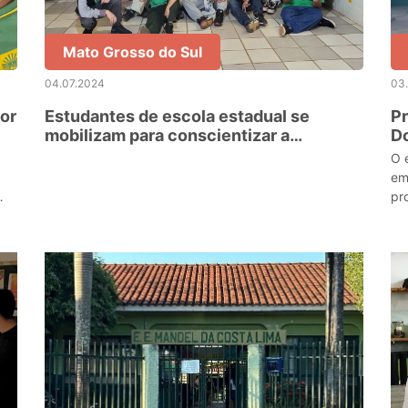
Mato Grosso do Sul
04.07.2024
03
Estudantes de escola estadual se
Pr
mobilizam para conscientizar a
Dourad
comunidade para a doação de sangue
Na
O 
em
pr
de