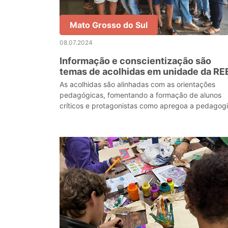
Mato Grosso do Sul
08.07.2024
Informação e conscientização são
temas de acolhidas em unidade da RE
de Corumbá
As acolhidas são alinhadas com as orientações
pedagógicas, fomentando a formação de alunos
críticos e protagonistas como apregoa a pedagog
da “Escola Integral”.