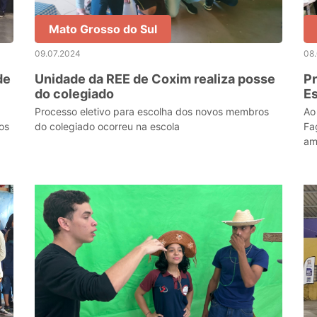
Mato Grosso do Sul
09.07.2024
08
de
Unidade da REE de Coxim realiza posse
Pr
do colegiado
Es
Su
Processo eletivo para escolha dos novos membros
Ao
os
do colegiado ocorreu na escola
Fa
am