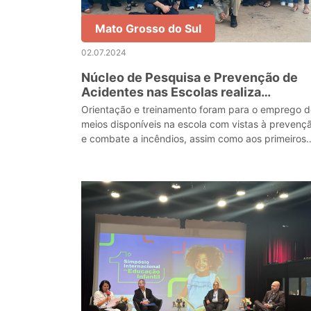
Mato Grosso do Sul
02.07.2024
Núcleo de Pesquisa e Prevenção de
Acidentes nas Escolas realiza
treinamento com servidores de unida
Orientação e treinamento foram para o emprego d
da REE de Campo Grande
meios disponíveis na escola com vistas à prevenç
e combate a incêndios, assim como aos primeiros
socorros.