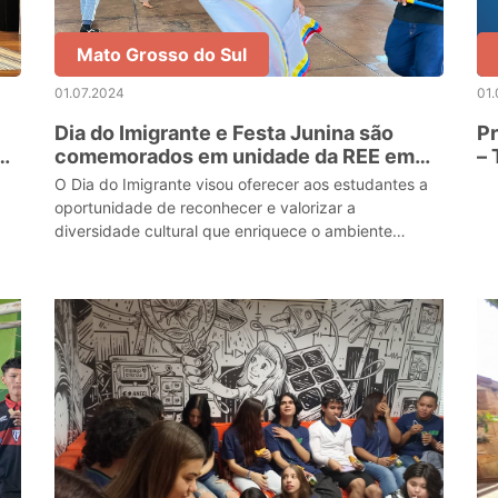
Mato Grosso do Sul
01.07.2024
01.
Dia do Imigrante e Festa Junina são
Pr
comemorados em unidade da REE em
– 
Dourados
a
O Dia do Imigrante visou oferecer aos estudantes a
oportunidade de reconhecer e valorizar a
diversidade cultural que enriquece o ambiente
educacional. Já a 10ª Festa Junina é uma tradição da
unidade e