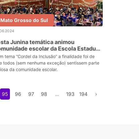
Mato Grosso do Sul
.06.2024
sta Junina temática animou
munidade escolar da Escola Estadual
tônia da Silveira Capilé
m tema “Cordel da Inclusão” a finalidade foi de
e todos (sem nenhuma exceção) sentissem parte
liosa da comunidade escolar.
95
96
97
98
...
193
194
›