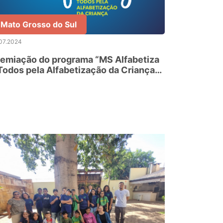
Mato Grosso do Sul
07.2024
emiação do programa “MS Alfabetiza
Todos pela Alfabetização da Criança”
contece hoje em Campo Grande/MS