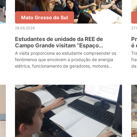
Mato Grosso do Sul
28.06.2024
27
Estudantes de unidade da REE de
Pr
Campo Grande visitam “Espaço
é 
Energisa”
P
A visita proporciona ao estudante compreender os
Tr
fenômenos que envolvem a produção de energia
fr
elétrica, funcionamento de geradores, motores
da
elétricos e seus componentes, bobinas,
transformadores, pilh