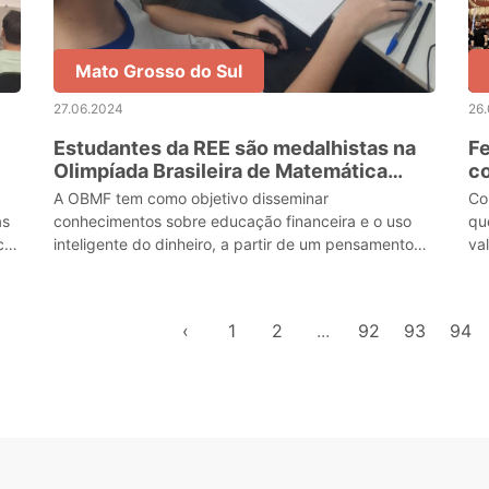
Mato Grosso do Sul
27.06.2024
26
Estudantes da REE são medalhistas na
Fe
Olimpíada Brasileira de Matemática
co
Financeira 2024
An
A OBMF tem como objetivo disseminar
Co
as
conhecimentos sobre educação financeira e o uso
qu
cas
inteligente do dinheiro, a partir de um pensamento
va
crítico e conhecimento lógico-matemático
‹
1
2
...
92
93
94