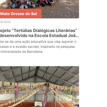
Mato Grosso do Sul
.06.2024
ojeto “Tertúlias Dialógicas Literárias”
desenvolvido na Escola Estadual João
once de Arruda
ata-se de uma ação educativa que visa superar o
acasso e a evasão escolar, inspirado na pesquisa
 Universidade de Barcelona