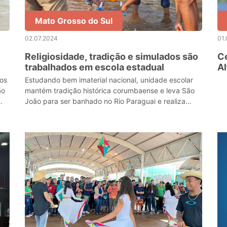
Mato Grosso do Sul
02.07.2024
01.
Religiosidade, tradição e simulados são
C
trabalhados em escola estadual
Al
de
au
os
Estudando bem imaterial nacional, unidade escolar
fe
ão
mantém tradição histórica corumbaense e leva São
João para ser banhado no Rio Paraguai e realiza
simulados com base nas habilidades e competências
des