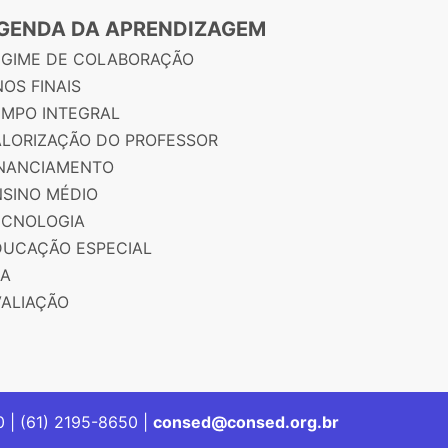
GENDA DA APRENDIZAGEM
EGIME DE COLABORAÇÃO
OS FINAIS
EMPO INTEGRAL
ALORIZAÇÃO DO PROFESSOR
INANCIAMENTO
NSINO MÉDIO
ECNOLOGIA
DUCAÇÃO ESPECIAL
JA
VALIAÇÃO
00 | (61) 2195-8650 |
consed@consed.org.br