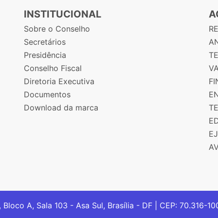
INSTITUCIONAL
A
Sobre o Conselho
R
Secretários
AN
Presidência
T
Conselho Fiscal
V
Diretoria Executiva
F
Documentos
E
Download da marca
T
E
E
A
, Bloco A, Sala 103 - Asa Sul, Brasília - DF | CEP: 70.316-1