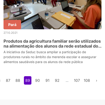
Pará
27.10.2021
Produtos da agricultura familiar serão utilizados
na alimentação dos alunos da rede estadual do
Pará
A iniciativa da Seduc busca ampliar a participação de
produtores rurais no âmbito da merenda escolar e assegurar
alimentos saudáveis para os alunos da rede pública
6
87
88
89
90
91
92
...
107
108
›