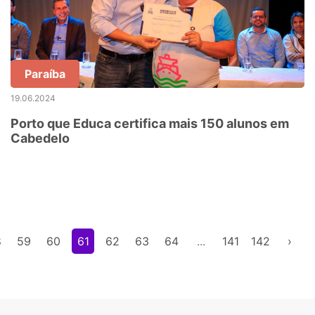
Paraíba
19.06.2024
Porto que Educa certifica mais 150 alunos em
Cabedelo
8
59
60
61
62
63
64
...
141
142
›