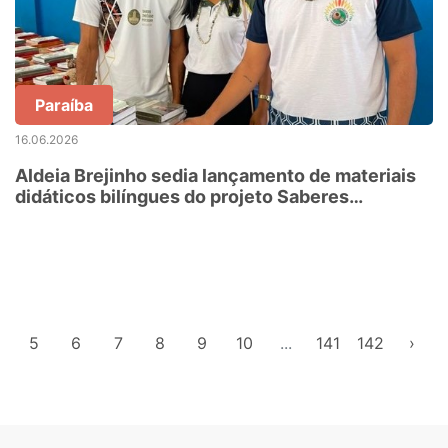
Paraíba
16.06.2026
Aldeia Brejinho sedia lançamento de materiais
didáticos bilíngues do projeto Saberes
Indígenas na Escola
5
6
7
8
9
10
...
141
142
›