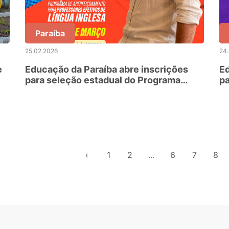
Paraíba
25.02.2026
24
e
Educação da Paraíba abre inscrições
Ed
para seleção estadual do Programa
pa
Fulbright
Co
‹
1
2
...
6
7
8