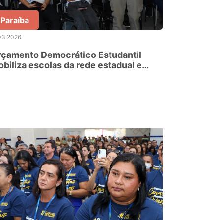
Paraíba
03.2026
rçamento Democrático Estudantil
biliza escolas da rede estadual e
timula protagonismo dos estudantes