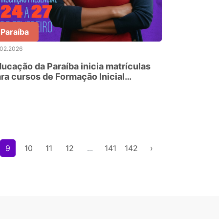
Paraíba
.02.2026
ucação da Paraíba inicia matrículas
ra cursos de Formação Inicial
ntinuada do programa Mulheres Mil
9
10
11
12
...
141
142
›