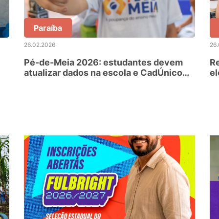
Paraíba
26.02.2026
26
Pé-de-Meia 2026: estudantes devem
Re
atualizar dados na escola e CadÚnico
el
80
até 02 de março para recebimento da
es
primeira parcela do benefício