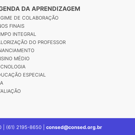
GENDA DA APRENDIZAGEM
EGIME DE COLABORAÇÃO
OS FINAIS
EMPO INTEGRAL
ALORIZAÇÃO DO PROFESSOR
INANCIAMENTO
NSINO MÉDIO
ECNOLOGIA
DUCAÇÃO ESPECIAL
JA
VALIAÇÃO
00 | (61) 2195-8650 |
consed@consed.org.br