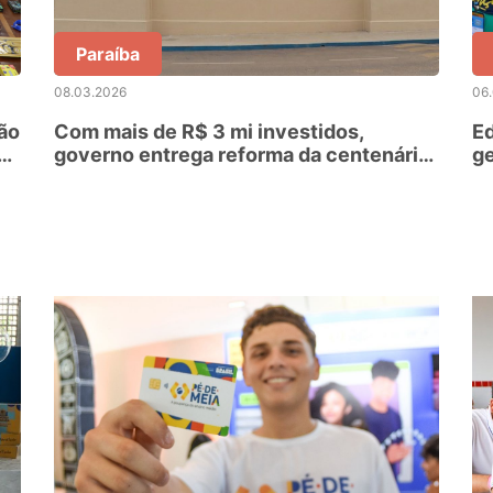
Paraíba
08.03.2026
06
ão
Com mais de R$ 3 mi investidos,
Ed
 de
governo entrega reforma da centenária
ge
Escola Gama e Melo, em Princesa Isabel