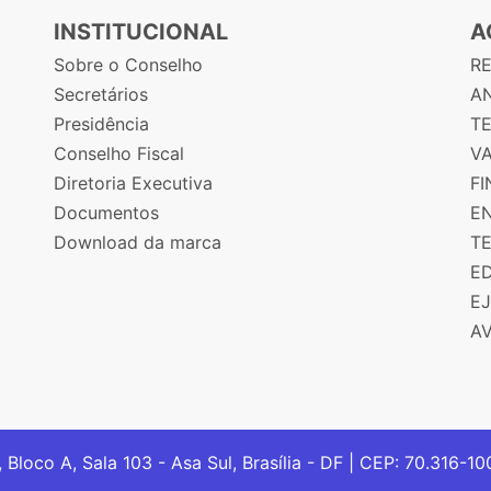
INSTITUCIONAL
A
Sobre o Conselho
R
Secretários
AN
Presidência
T
Conselho Fiscal
V
Diretoria Executiva
F
Documentos
E
Download da marca
T
E
E
A
, Bloco A, Sala 103 - Asa Sul, Brasília - DF | CEP: 70.316-1