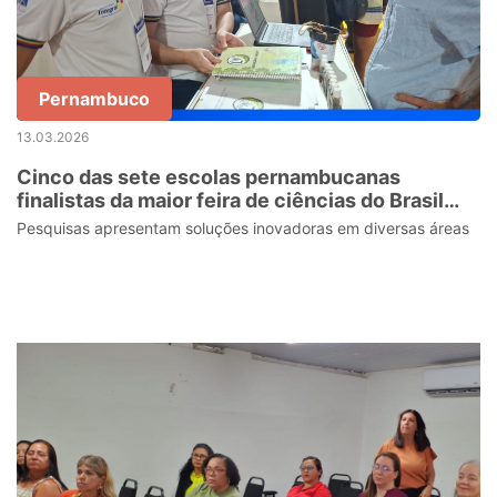
Pernambuco
13.03.2026
Cinco das sete escolas pernambucanas
finalistas da maior feira de ciências do Brasil
são da rede estadual
Pesquisas apresentam soluções inovadoras em diversas áreas