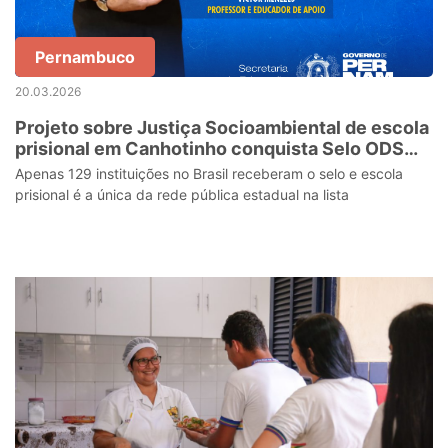
Pernambuco
20.03.2026
Projeto sobre Justiça Socioambiental de escola
prisional em Canhotinho conquista Selo ODS
Educação 2025 e ganha destaque nacional
Apenas 129 instituições no Brasil receberam o selo e escola
prisional é a única da rede pública estadual na lista