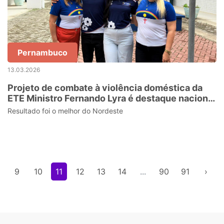
Pernambuco
13.03.2026
Projeto de combate à violência doméstica da
ETE Ministro Fernando Lyra é destaque nacional
e vai para Harvard
Resultado foi o melhor do Nordeste
9
10
11
12
13
14
...
90
91
›