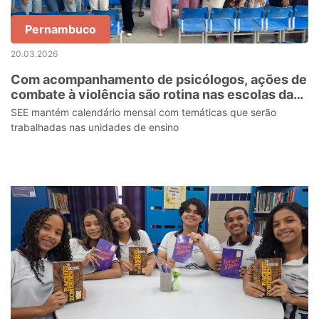
Pernambuco
20.03.2026
Com acompanhamento de psicólogos, ações de
combate à violência são rotina nas escolas da
rede estadual
SEE mantém calendário mensal com temáticas que serão
trabalhadas nas unidades de ensino