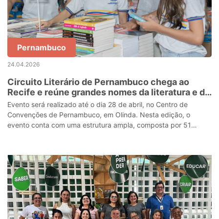
Pernambuco
24.04.2026
Circuito Literário de Pernambuco chega ao
Recife e reúne grandes nomes da literatura e da
música em programação gratuita
Evento será realizado até o dia 28 de abril, no Centro de
Convenções de Pernambuco, em Olinda. Nesta edição, o
evento conta com uma estrutura ampla, composta por 51
estandes e um acervo que reúne obra