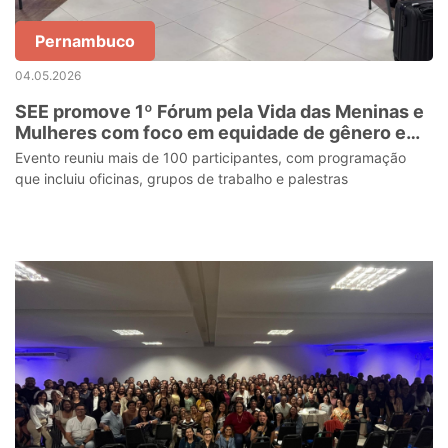
Pernambuco
04.05.2026
SEE promove 1º Fórum pela Vida das Meninas e
Mulheres com foco em equidade de gênero e
promoção de espaços escolares seguros
Evento reuniu mais de 100 participantes, com programação
que incluiu oficinas, grupos de trabalho e palestras