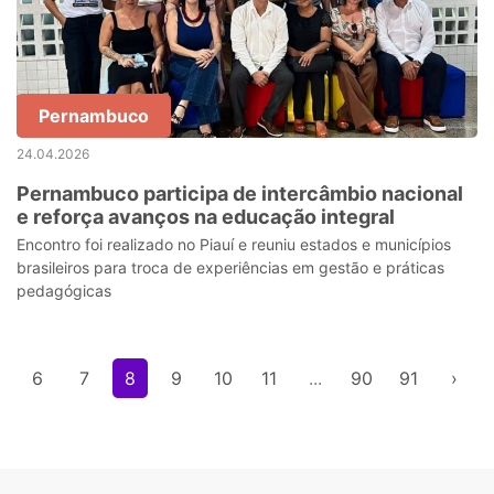
Pernambuco
24.04.2026
Pernambuco participa de intercâmbio nacional
e reforça avanços na educação integral
Encontro foi realizado no Piauí e reuniu estados e municípios
brasileiros para troca de experiências em gestão e práticas
pedagógicas
6
7
8
9
10
11
...
90
91
›