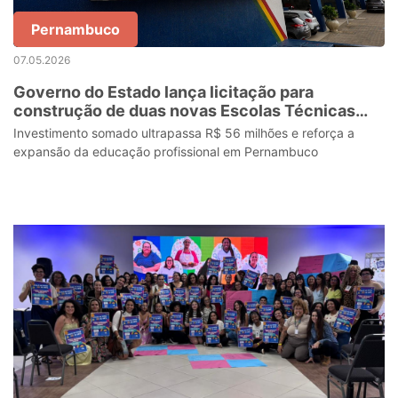
Pernambuco
07.05.2026
Governo do Estado lança licitação para
construção de duas novas Escolas Técnicas
Estaduais em Vitória de Santo Antão e Ipojuca
Investimento somado ultrapassa R$ 56 milhões e reforça a
expansão da educação profissional em Pernambuco