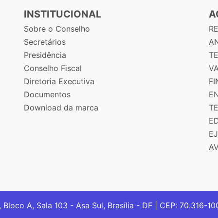
INSTITUCIONAL
A
Sobre o Conselho
R
Secretários
AN
Presidência
T
Conselho Fiscal
V
Diretoria Executiva
F
Documentos
E
Download da marca
T
E
E
A
, Bloco A, Sala 103 - Asa Sul, Brasília - DF | CEP: 70.316-1