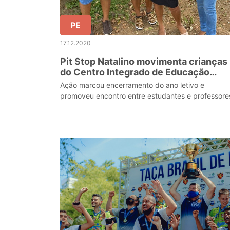
PE
17.12.2020
Pit Stop Natalino movimenta crianças
do Centro Integrado de Educação
Infantil Bem-Me-Quer
Ação marcou encerramento do ano letivo e
promoveu encontro entre estudantes e professore