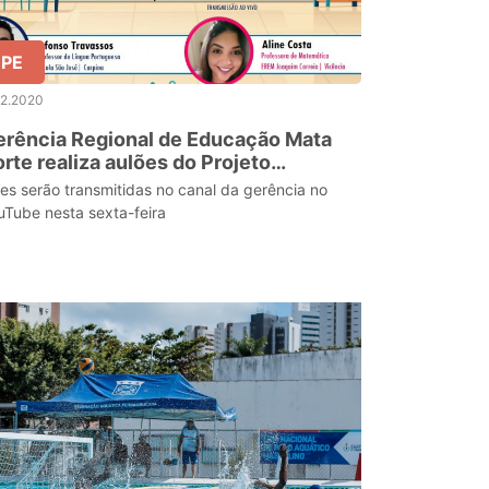
PE
12.2020
rência Regional de Educação Mata
rte realiza aulões do Projeto
onectados
ves serão transmitidas no canal da gerência no
uTube nesta sexta-feira