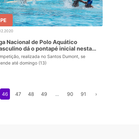
PE
12.2020
ga Nacional de Polo Aquático
sculino dá o pontapé inicial nesta
inta
mpetição, realizada no Santos Dumont, se
tende até domingo (13)
46
47
48
49
...
90
91
›