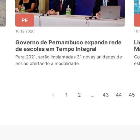
PE
10.12.2020
10.
Governo de Pernambuco expande rede
Li
de escolas em Tempo Integral
Ma
qu
Para 2021, serão implantadas 31 novas unidades de
Co
ensino ofertando a modalidade
es
‹
1
2
...
43
44
45