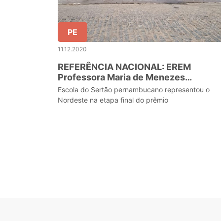
PE
11.12.2020
REFERÊNCIA NACIONAL: EREM
Professora Maria de Menezes
Guimarães vence Prêmio Gestão
Escola do Sertão pernambucano representou o
Escolar 2020
Nordeste na etapa final do prêmio