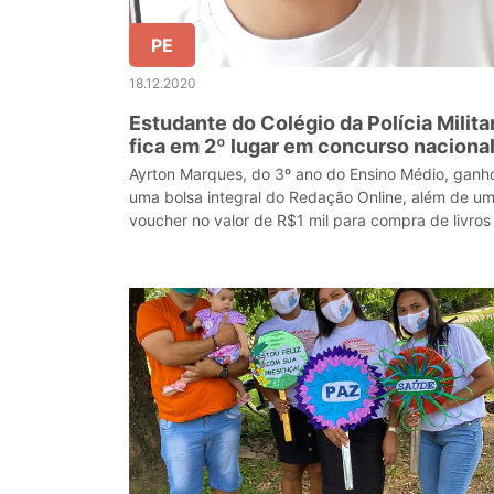
PE
18.12.2020
Estudante do Colégio da Polícia Milita
fica em 2º lugar em concurso naciona
de redação
Ayrton Marques, do 3º ano do Ensino Médio, ganh
uma bolsa integral do Redação Online, além de u
voucher no valor de R$1 mil para compra de livros