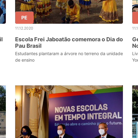
PE
11.12.2020
11.
l
Escola Frei Jaboatão comemora o Dia do
Ge
Pau Brasil
No
C
Estudantes plantaram a árvore no terreno da unidade
Li
de ensino
Yo