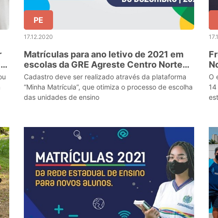
PE
17.12.2020
17.
r
Matrículas para ano letivo de 2021 em
Fr
l
escolas da GRE Agreste Centro Norte
N
iniciam nesta quinta-feira
ou
Cadastro deve ser realizado através da plataforma
O 
m
“Minha Matrícula”, que otimiza o processo de escolha
14
das unidades de ensino
es