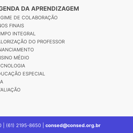
GENDA DA APRENDIZAGEM
EGIME DE COLABORAÇÃO
OS FINAIS
EMPO INTEGRAL
ALORIZAÇÃO DO PROFESSOR
INANCIAMENTO
NSINO MÉDIO
ECNOLOGIA
DUCAÇÃO ESPECIAL
JA
VALIAÇÃO
00 | (61) 2195-8650 |
consed@consed.org.br