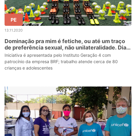
PE
13.11.2020
Dominação pra mim é fetiche, ou até um traço
de preferência sexual, não unilateralidade. Dias
de putaria, dias de amor, dias de carinho e por aí
Iniciativa é apresentada pelo Instituto Geração 4 com
va
patrocínio da empresa BRF; trabalho atende cerca de 80
crianças e adolescentes