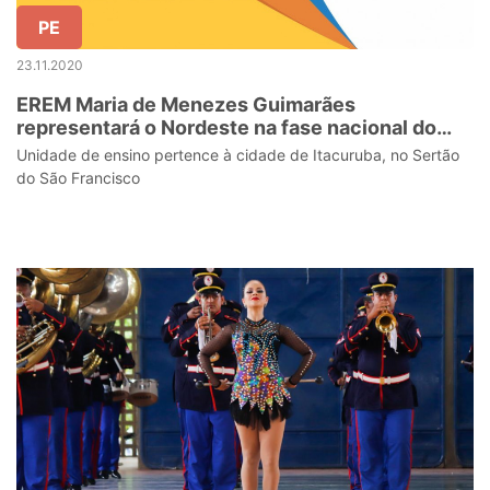
PE
23.11.2020
EREM Maria de Menezes Guimarães
representará o Nordeste na fase nacional do
Prêmio Gestão Escolar 2020
Unidade de ensino pertence à cidade de Itacuruba, no Sertão
do São Francisco