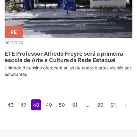
PE
09.11.2020
ETE Professor Alfredo Freyre será a primeira
escola de Arte e Cultura da Rede Estadual
Unidade de ensino oferecerá aulas de teatro e artes visuais aos
estudantes
5
46
47
48
49
50
51
...
90
91
›