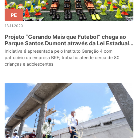
PE
13.11.2020
Projeto “Gerando Mais que Futebol” chega ao
Parque Santos Dumont através da Lei Estadual
de Incentivo ao Esporte
Iniciativa é apresentada pelo Instituto Geração 4 com
patrocínio da empresa BRF; trabalho atende cerca de 80
crianças e adolescentes