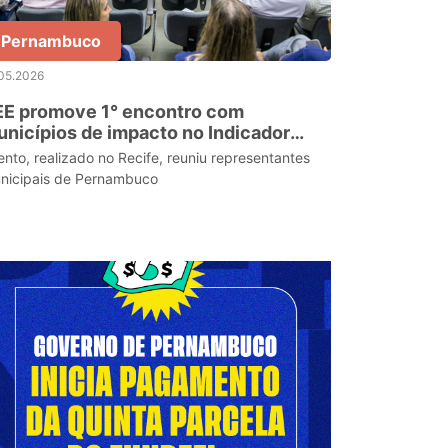
Pernambuco
05.2026
EE promove 1° encontro com
nicípios de impacto no Indicador
iança Alfabetizada
ento, realizado no Recife, reuniu representantes
nicipais de Pernambuco