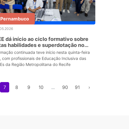
Pernambuco
.05.2026
E dá início ao ciclo formativo sobre
tas habilidades e superdotação no
eiup
rmação continuada teve início nesta quinta-feira
), com profissionais de Educação Inclusiva das
Es da Região Metropolitana do Recife
7
8
9
10
...
90
91
›