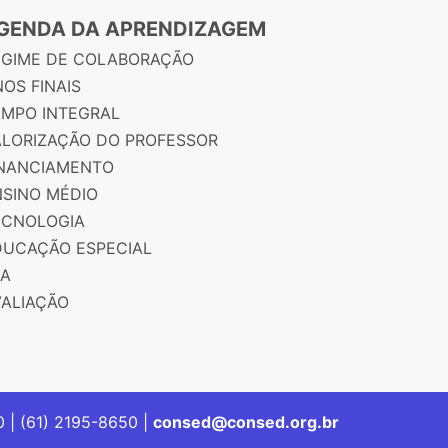
GENDA DA APRENDIZAGEM
EGIME DE COLABORAÇÃO
OS FINAIS
EMPO INTEGRAL
ALORIZAÇÃO DO PROFESSOR
INANCIAMENTO
NSINO MÉDIO
ECNOLOGIA
DUCAÇÃO ESPECIAL
JA
VALIAÇÃO
00 | (61) 2195-8650 |
consed@consed.org.br