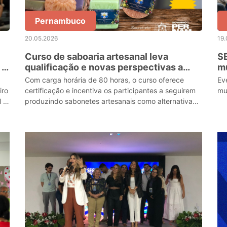
Pernambuco
20.05.2026
19.
Curso de saboaria artesanal leva
S
 o
qualificação e novas perspectivas a
mu
estudantes em unidade prisional de
Cr
Com carga horária de 80 horas, o curso oferece
Ev
Limoeiro
iro
certificação e incentiva os participantes a seguirem
mu
l e
produzindo sabonetes artesanais como alternativa
de geração de renda após o cumprimento da pena