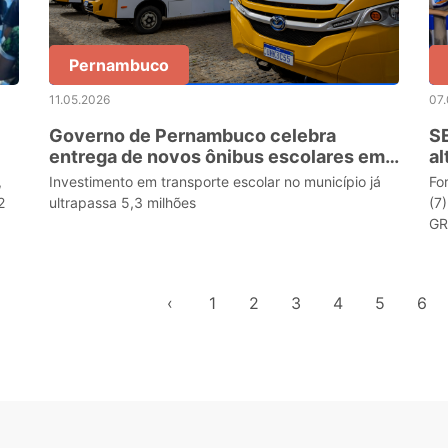
Pernambuco
11.05.2026
07
Governo de Pernambuco celebra
SE
entrega de novos ônibus escolares em
al
São Vicente Férrer
C
,
Investimento em transporte escolar no município já
Fo
2
ultrapassa 5,3 milhões
(7
GR
‹
1
2
3
4
5
6