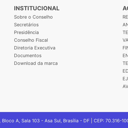
INSTITUCIONAL
A
Sobre o Conselho
R
Secretários
AN
Presidência
T
Conselho Fiscal
V
Diretoria Executiva
F
Documentos
E
Download da marca
T
E
E
A
, Bloco A, Sala 103 - Asa Sul, Brasília - DF | CEP: 70.316-1