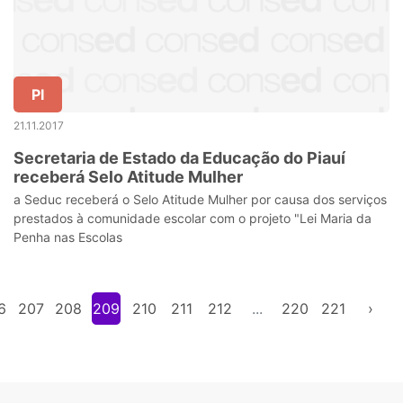
PI
21.11.2017
Secretaria de Estado da Educação do Piauí
receberá Selo Atitude Mulher
a Seduc receberá o Selo Atitude Mulher por causa dos serviços
prestados à comunidade escolar com o projeto "Lei Maria da
Penha nas Escolas
6
207
208
209
210
211
212
...
220
221
›