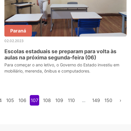
Paraná
02.02.2023
Escolas estaduais se preparam para volta às
aulas na próxima segunda-feira (06)
Para começar o ano letivo, o Governo do Estado investiu em
mobiliário, merenda, ônibus e computadores.
4
105
106
107
108
109
110
...
149
150
›