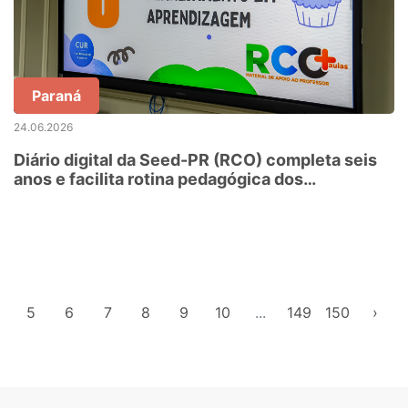
Paraná
24.06.2026
Diário digital da Seed-PR (RCO) completa seis
anos e facilita rotina pedagógica dos
professores
5
6
7
8
9
10
...
149
150
›