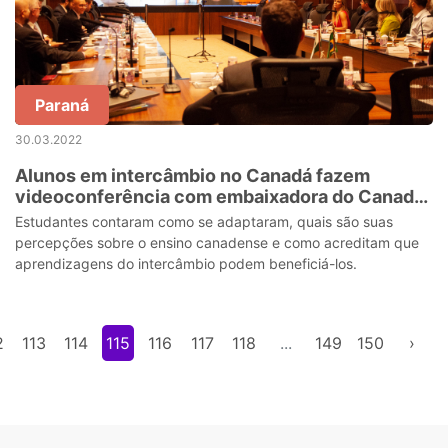
Paraná
30.03.2022
Alunos em intercâmbio no Canadá fazem
videoconferência com embaixadora do Canadá
no Brasil
Estudantes contaram como se adaptaram, quais são suas
percepções sobre o ensino canadense e como acreditam que
aprendizagens do intercâmbio podem beneficiá-los.
2
113
114
115
116
117
118
...
149
150
›