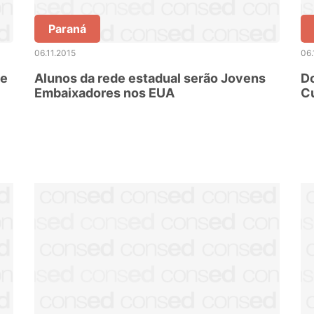
Paraná
06.11.2015
06.
de
Alunos da rede estadual serão Jovens
D
Embaixadores nos EUA
Cu