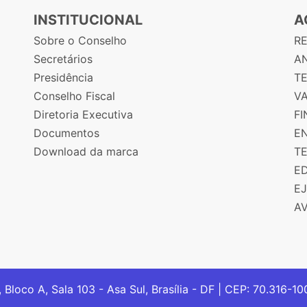
INSTITUCIONAL
A
Sobre o Conselho
R
Secretários
AN
Presidência
T
Conselho Fiscal
V
Diretoria Executiva
F
Documentos
E
Download da marca
T
E
E
A
, Bloco A, Sala 103 - Asa Sul, Brasília - DF | CEP: 70.316-1