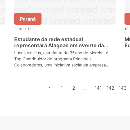
Paraná
21.10.2015
19.
Estudante da rede estadual
M
representará Alagoas em evento da
E
Google na Califórnia
Lucas Vinicius, estudante do 3º ano do Moreira, é
Top Contribuidor do programa Principais
Colaboradores, uma iniciativa social da empresa
Google, o qual participa desde 2013
‹
1
2
...
141
142
143