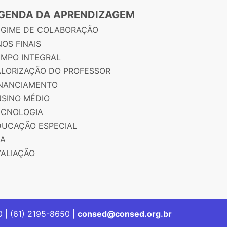
GENDA DA APRENDIZAGEM
EGIME DE COLABORAÇÃO
OS FINAIS
EMPO INTEGRAL
ALORIZAÇÃO DO PROFESSOR
INANCIAMENTO
NSINO MÉDIO
ECNOLOGIA
DUCAÇÃO ESPECIAL
JA
VALIAÇÃO
00 | (61) 2195-8650 |
consed@consed.org.br