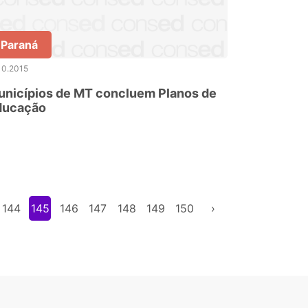
Paraná
10.2015
unicípios de MT concluem Planos de
ducação
144
145
146
147
148
149
150
›