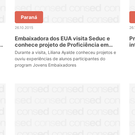
Paraná
26.10.2015
26.
Embaixadora dos EUA visita Seduc e
Pr
s
conhece projeto de Proficiência em
i
Língua Inglesa
Durante a visita, Liliana Ayalde conheceu projetos e
ouviu experiências de alunos participantes do
program Jovens Embaixadores