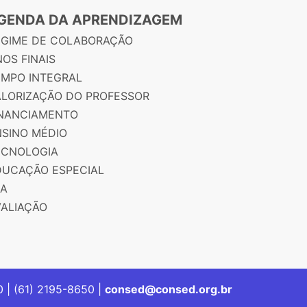
GENDA DA APRENDIZAGEM
EGIME DE COLABORAÇÃO
OS FINAIS
EMPO INTEGRAL
ALORIZAÇÃO DO PROFESSOR
INANCIAMENTO
NSINO MÉDIO
ECNOLOGIA
DUCAÇÃO ESPECIAL
JA
VALIAÇÃO
00 | (61) 2195-8650 |
consed@consed.org.br