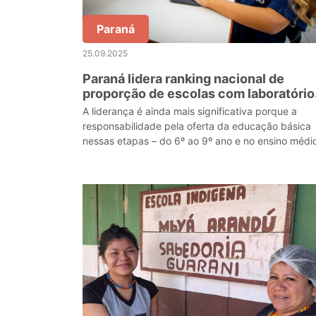
Paraná
25.09.2025
Paraná lidera ranking nacional de
proporção de escolas com laboratório
de ciências
A liderança é ainda mais significativa porque a
responsabilidade pela oferta da educação básica
nessas etapas – do 6º ao 9º ano e no ensino médi
cabe prioritariamente aos governos estaduais. No
cen