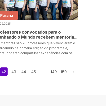
Paraná
.09.2025
rofessores convocados para o
anhando o Mundo recebem mentoria
 colegas que já viveram intercâmbio
 mentores são 20 professores que vivenciaram o
tercâmbio na primeira edição do programa e,
ora, poderão compartilhar experiências com os
turos viajantes. O objetivo dos encontros é
clarecer
42
43
44
45
...
149
150
›