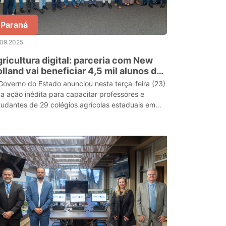
Paraná
.09.2025
ricultura digital: parceria com New
lland vai beneficiar 4,5 mil alunos de
légios agrícolas
Governo do Estado anunciou nesta terça-feira (23)
a ação inédita para capacitar professores e
tudantes de 29 colégios agrícolas estaduais em
icultura Digital. A iniciativa é fruto de uma parc