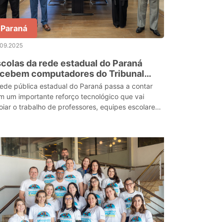
Paraná
.09.2025
colas da rede estadual do Paraná
ecebem computadores do Tribunal
gional Eleitoral
rede pública estadual do Paraná passa a contar
m um importante reforço tecnológico que vai
oiar o trabalho de professores, equipes escolares
estudantes. A Secretaria de Estado da Educação
ee