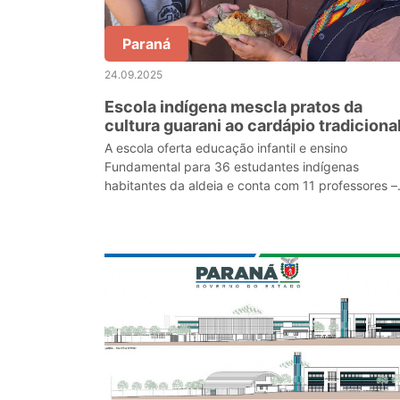
Paraná
24.09.2025
Escola indígena mescla pratos da
cultura guarani ao cardápio tradiciona
no Litoral
A escola oferta educação infantil e ensino
Fundamental para 36 estudantes indígenas
habitantes da aldeia e conta com 11 professores –
cinco da própria comunidade e seis não indígenas
que moram nas pr