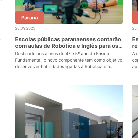
Paraná
23.09.2025
23
o
Escolas públicas paranaenses contarão
Es
com aulas de Robótica e Inglês para os
r
anos iniciais
Re
Destinado aos alunos do 4º e 5º ano do Ensino
A 
Fundamental, o novo componente tem como objetivo
co
desenvolver habilidades ligadas à Robótica e à
ap
Inteligência Artificial de forma lúdica e prática.
e 
(S