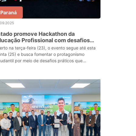
Paraná
.09.2025
stado promove Hackathon da
ucação Profissional com desafios
ra 171 alunos
erto na terça-feira (23), o evento segue até esta
inta (25) e busca fomentar o protagonismo
tudantil por meio de desafios práticos que
volvem os eixos tecnológicos dos cursos técnicos
erecid