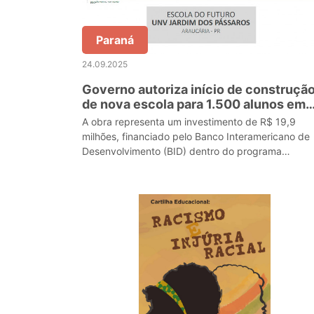
Paraná
24.09.2025
Governo autoriza início de construçã
de nova escola para 1.500 alunos em
Araucária
A obra representa um investimento de R$ 19,9
milhões, financiado pelo Banco Interamericano de
Desenvolvimento (BID) dentro do programa
Educação para o Futuro. A ordem de serviço
funciona como um marco