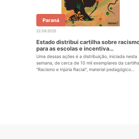
Paraná
22.09.2025
Estado distribui cartilha sobre racism
para as escolas e incentiva
autodeclaração
Uma dessas ações é a distribuição, iniciada nesta
semana, de cerca de 10 mil exemplares da cartilh
“Racismo e Injúria Racial”, material pedagógico
desenvolvido por técnicos do Departamento de
Educaçã