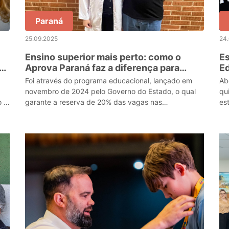
Paraná
25.09.2025
24
Ensino superior mais perto: como o
E
s
Aprova Paraná faz a diferença para
Ed
alunos da rede pública
pa
Foi através do programa educacional, lançado em
Ab
novembro de 2024 pelo Governo do Estado, o qual
qu
o –
garante a reserva de 20% das vagas nas
es
universidades estaduais a alunos de escolas
en
públicas, com base na
of