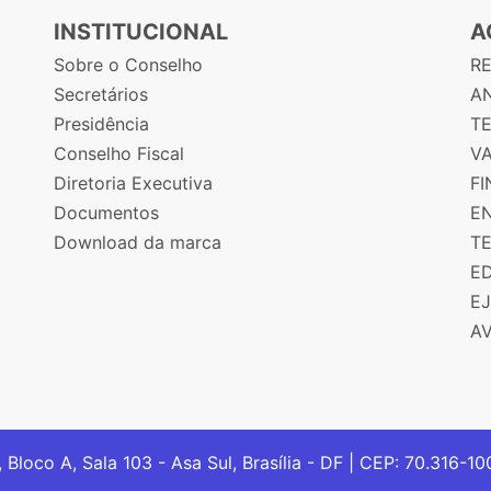
INSTITUCIONAL
A
Sobre o Conselho
R
Secretários
AN
Presidência
T
Conselho Fiscal
V
Diretoria Executiva
F
Documentos
E
Download da marca
T
E
E
A
, Bloco A, Sala 103 - Asa Sul, Brasília - DF | CEP: 70.316-1