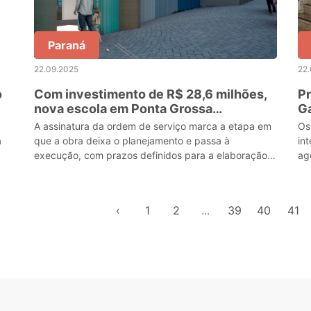
Paraná
22.09.2025
22
o
Com investimento de R$ 28,6 milhões,
P
nova escola em Ponta Grossa
G
beneficiará 1.500 alunos
de
A assinatura da ordem de serviço marca a etapa em
Os
a
que a obra deixa o planejamento e passa à
in
execução, com prazos definidos para a elaboração
ag
dos projetos e o início das construções no canteiro. A
fu
prev
es
‹
1
2
...
39
40
41