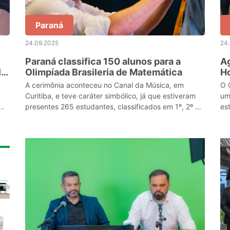
Paraná
24.09.2025
24
Paraná classifica 150 alunos para a
Ag
l
Olimpíada Brasileria de Matemática
Ho
co
A cerimônia aconteceu no Canal da Música, em
O 
Curitiba, e teve caráter simbólico, já que estiveram
um
presentes 265 estudantes, classificados em 1º, 2º e
es
,
3º lugares, representando todos os medalhistas da
Agr