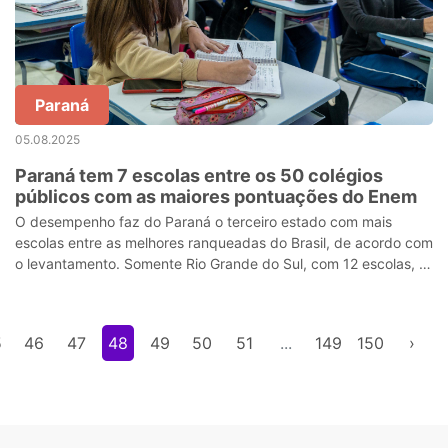
Paraná
05.08.2025
Paraná tem 7 escolas entre os 50 colégios
públicos com as maiores pontuações do Enem
O desempenho faz do Paraná o terceiro estado com mais
escolas entre as melhores ranqueadas do Brasil, de acordo com
o levantamento. Somente Rio Grande do Sul, com 12 escolas, e
São Paulo, com oito, tê
5
46
47
48
49
50
51
...
149
150
›