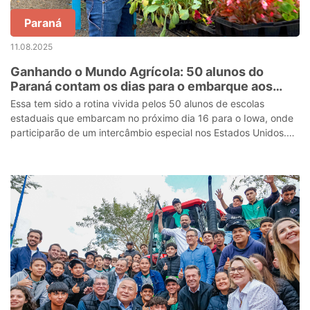
Paraná
11.08.2025
Ganhando o Mundo Agrícola: 50 alunos do
Paraná contam os dias para o embarque aos
EUA
Essa tem sido a rotina vivida pelos 50 alunos de escolas
estaduais que embarcam no próximo dia 16 para o Iowa, onde
participarão de um intercâmbio especial nos Estados Unidos.
Esse é o primeiro grupo