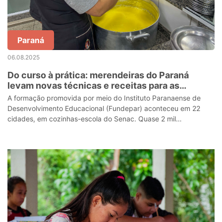
Paraná
06.08.2025
Do curso à prática: merendeiras do Paraná
levam novas técnicas e receitas para as
escolas
A formação promovida por meio do Instituto Paranaense de
Desenvolvimento Educacional (Fundepar) aconteceu em 22
cidades, em cozinhas-escola do Senac. Quase 2 mil
profissionais participaram da capacita