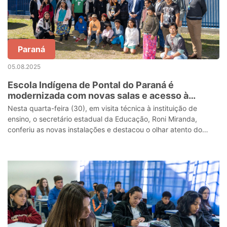
Paraná
05.08.2025
Escola Indígena de Pontal do Paraná é
modernizada com novas salas e acesso à
Internet via satélite
Nesta quarta-feira (30), em visita técnica à instituição de
ensino, o secretário estadual da Educação, Roni Miranda,
conferiu as novas instalações e destacou o olhar atento do
Governo do Estado com a