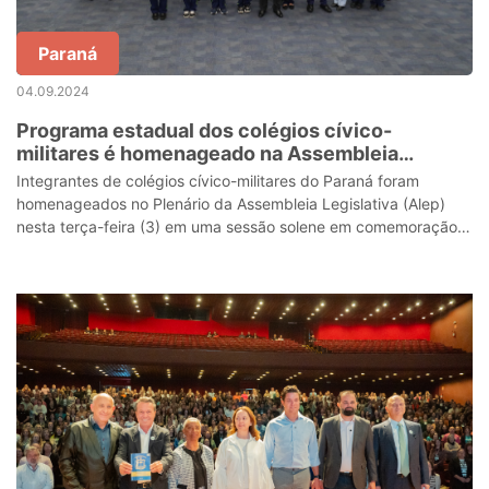
Paraná
04.09.2024
Programa estadual dos colégios cívico-
militares é homenageado na Assembleia
Legislativa
Integrantes de colégios cívico-militares do Paraná foram
homenageados no Plenário da Assembleia Legislativa (Alep)
nesta terça-feira (3) em uma sessão solene em comemoração à
Semana da Pátria