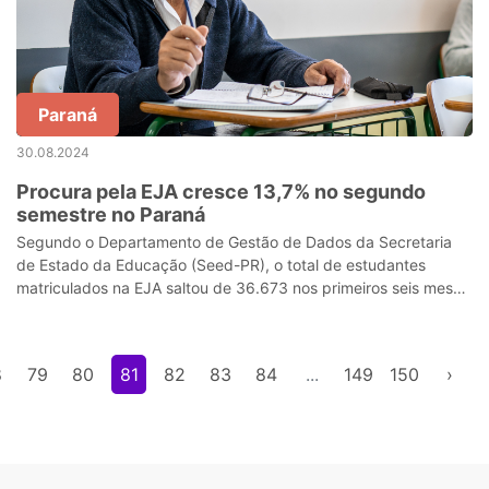
Paraná
30.08.2024
Procura pela EJA cresce 13,7% no segundo
semestre no Paraná
Segundo o Departamento de Gestão de Dados da Secretaria
de Estado da Educação (Seed-PR), o total de estudantes
matriculados na EJA saltou de 36.673 nos primeiros seis meses
deste ano para 41.705 neste
8
79
80
81
82
83
84
...
149
150
›