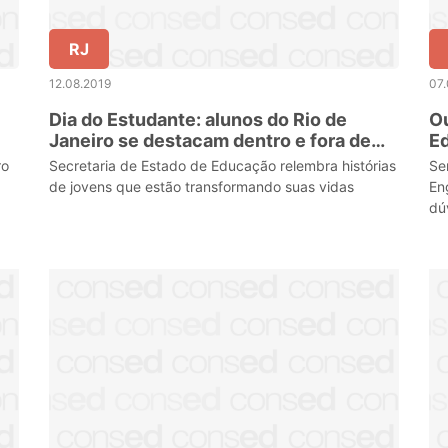
RJ
12.08.2019
07.
Dia do Estudante: alunos do Rio de
Ou
Janeiro se destacam dentro e fora de
E
sala de aula
ro
Secretaria de Estado de Educação relembra histórias
Se
de jovens que estão transformando suas vidas
En
dú