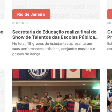
Rio de Janeiro
31.07.2019
30
so
Secretaria de Educação realiza final do
Go
Show de Talentos das Escolas Públicas
Pr
Estaduais
No total, 18 grupos de estudantes apresentaram
Es
suas performances artísticas, conjuntos musicais e
es
grupos de dança