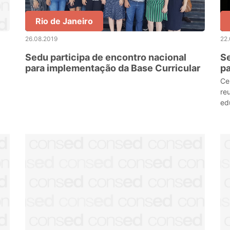
Rio de Janeiro
26.08.2019
22.
Sedu participa de encontro nacional
S
para implementação da Base Curricular
p
Cu
Ce
re
ed
es