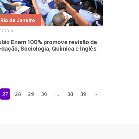
Rio de Janeiro
07.2019
ulão Enem 100% promove revisão de
dação, Sociologia, Química e Inglês
27
28
29
30
...
38
39
›