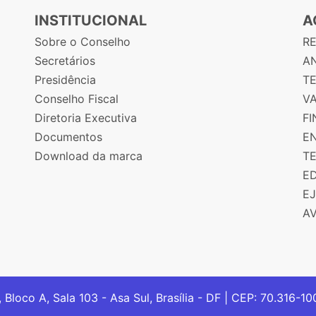
INSTITUCIONAL
A
Sobre o Conselho
R
Secretários
AN
Presidência
T
Conselho Fiscal
V
Diretoria Executiva
F
Documentos
E
Download da marca
T
E
E
A
, Bloco A, Sala 103 - Asa Sul, Brasília - DF | CEP: 70.316-1