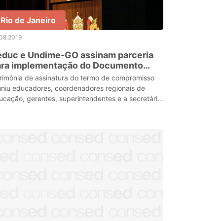
Rio de Janeiro
08.2019
educ e Undime-GO assinam parceria
ara implementação do Documento
rricular em Goiás
rimônia de assinatura do termo de compromisso
uniu educadores, coordenadores regionais de
ucação, gerentes, superintendentes e a secretária
tadual de educação