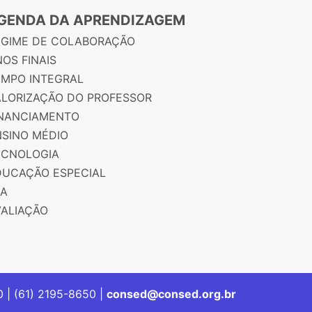
GENDA DA APRENDIZAGEM
EGIME DE COLABORAÇÃO
OS FINAIS
EMPO INTEGRAL
ALORIZAÇÃO DO PROFESSOR
INANCIAMENTO
NSINO MÉDIO
ECNOLOGIA
DUCAÇÃO ESPECIAL
JA
VALIAÇÃO
00 | (61) 2195-8650 |
consed@consed.org.br