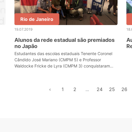
Rio de Janeiro
19.07.2019
18.
Alunos da rede estadual são premiados
A
no Japão
Re
Estudantes das escolas estaduais Tenente Coronel
Cândido José Mariano (CMPM 5) e Professor
Waldocke Fricke de Lyra (CMPM 3) conquistaram
quatro medalhas na Olimpíada Internacional
Matemática Sem Front
‹
1
2
...
24
25
26