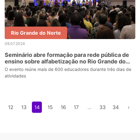
Rio Grande do Norte
09.07.2024
Seminário abre formação para rede pública de
ensino sobre alfabetização no Rio Grande do
Norte
O evento reúne mais de 600 educadores durante três dias de
atividades
12
13
14
15
16
17
...
33
34
›