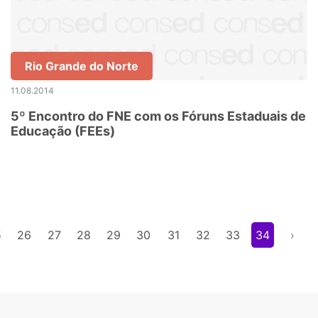
Rio Grande do Norte
11.08.2014
5º Encontro do FNE com os Fóruns Estaduais de
Educação (FEEs)
5
26
27
28
29
30
31
32
33
34
›