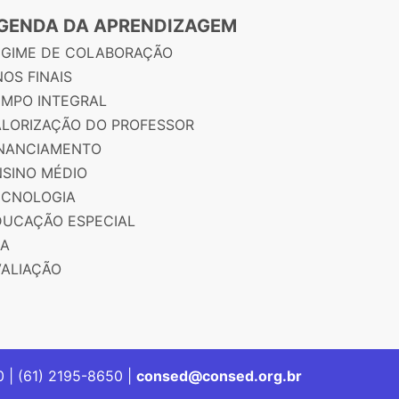
GENDA DA APRENDIZAGEM
EGIME DE COLABORAÇÃO
OS FINAIS
EMPO INTEGRAL
ALORIZAÇÃO DO PROFESSOR
INANCIAMENTO
NSINO MÉDIO
ECNOLOGIA
DUCAÇÃO ESPECIAL
JA
VALIAÇÃO
00 | (61) 2195-8650 |
consed@consed.org.br