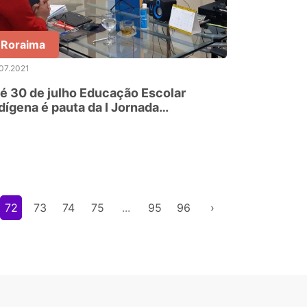
Roraima
07.2021
é 30 de julho Educação Escolar
dígena é pauta da I Jornada
edagógica
72
73
74
75
...
95
96
›