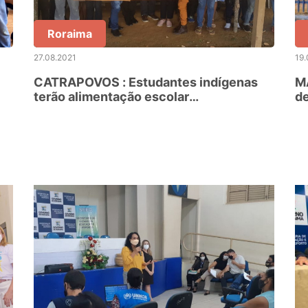
Roraima
27.08.2021
19.
CATRAPOVOS : Estudantes indígenas
MA
terão alimentação escolar
de
regionalizada, com aquisição de
fo
produtos direto da agricultura familiar
indígena