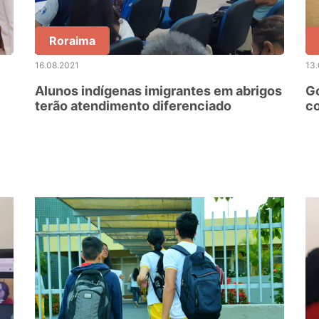
Roraima
16.08.2021
13.
Alunos indígenas imigrantes em abrigos
G
terão atendimento diferenciado
co
in