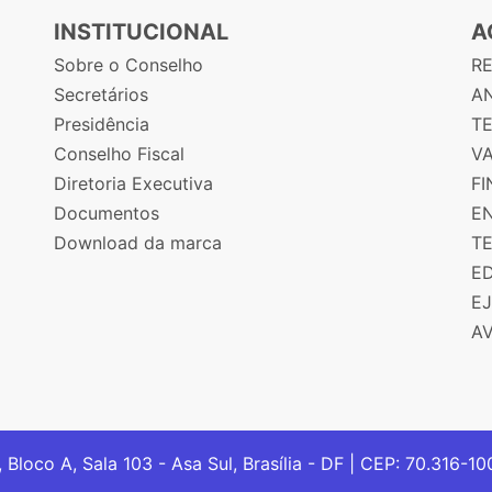
INSTITUCIONAL
A
Sobre o Conselho
R
Secretários
AN
Presidência
T
Conselho Fiscal
V
Diretoria Executiva
F
Documentos
E
Download da marca
T
E
E
A
, Bloco A, Sala 103 - Asa Sul, Brasília - DF | CEP: 70.316-1