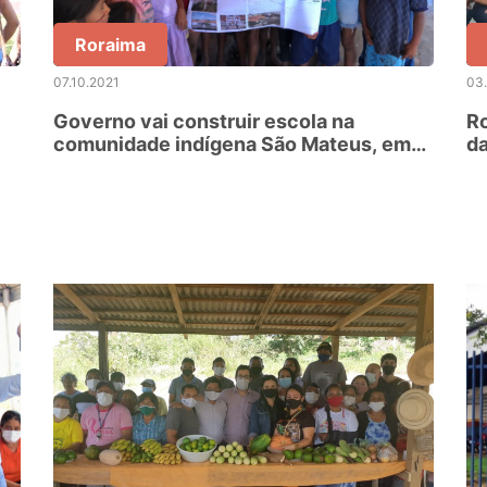
Roraima
07.10.2021
03
Governo vai construir escola na
Ro
comunidade indígena São Mateus, em
da
Uiramutã