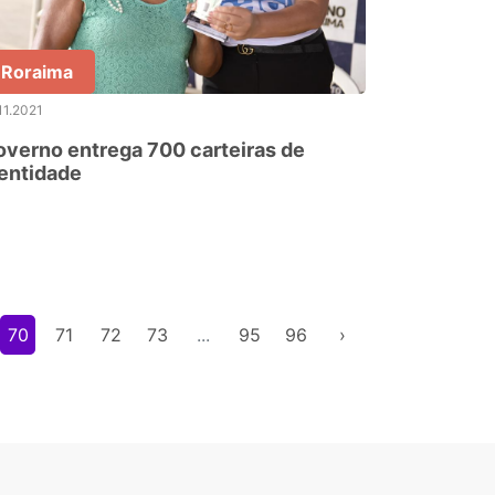
Roraima
11.2021
verno entrega 700 carteiras de
entidade
70
71
72
73
...
95
96
›