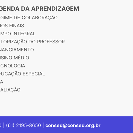
GENDA DA APRENDIZAGEM
EGIME DE COLABORAÇÃO
OS FINAIS
EMPO INTEGRAL
ALORIZAÇÃO DO PROFESSOR
INANCIAMENTO
NSINO MÉDIO
ECNOLOGIA
DUCAÇÃO ESPECIAL
JA
VALIAÇÃO
00 | (61) 2195-8650 |
consed@consed.org.br