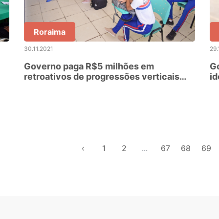
Roraima
30.11.2021
29.
Governo paga R$5 milhões em
Go
retroativos de progressões verticais
id
aos professores
‹
1
2
...
67
68
69