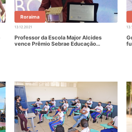
Roraima
13.12.2021
13.
o
Professor da Escola Major Alcides
Go
vence Prêmio Sebrae Educação
fu
Empreendedora 2021
d