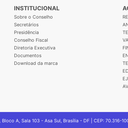
INSTITUCIONAL
A
Sobre o Conselho
R
Secretários
AN
Presidência
T
Conselho Fiscal
V
Diretoria Executiva
F
Documentos
E
Download da marca
T
E
E
A
, Bloco A, Sala 103 - Asa Sul, Brasília - DF | CEP: 70.316-1