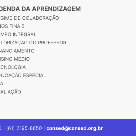
GENDA DA APRENDIZAGEM
EGIME DE COLABORAÇÃO
OS FINAIS
EMPO INTEGRAL
ALORIZAÇÃO DO PROFESSOR
INANCIAMENTO
NSINO MÉDIO
ECNOLOGIA
DUCAÇÃO ESPECIAL
JA
VALIAÇÃO
00 | (61) 2195-8650 |
consed@consed.org.br