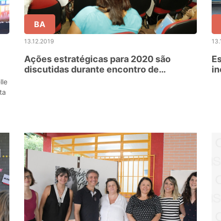
BA
13.12.2019
13.
Ações estratégicas para 2020 são
Es
discutidas durante encontro de
in
dirigentes da Educação em Salvador
n
lle
ta