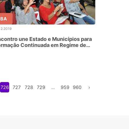
BA
12.2019
contro une Estado e Municípios para
ormação Continuada em Regime de
olaboração
726
727
728
729
...
959
960
›