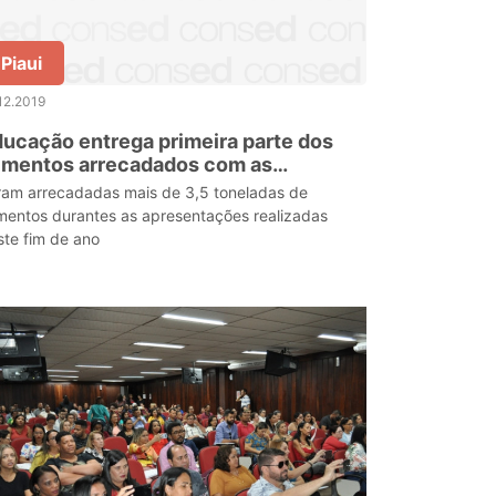
Piaui
12.2019
ucação entrega primeira parte dos
imentos arrecadados com as
resentações do Balé Popular
ram arrecadadas mais de 3,5 toneladas de
imentos durantes as apresentações realizadas
ste fim de ano