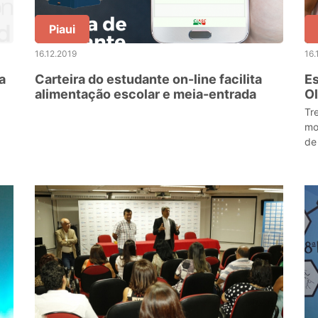
Piaui
16.12.2019
16.
a
Carteira do estudante on-line facilita
Es
alimentação escolar e meia-entrada
O
Tr
mo
de