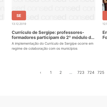
SE
13.12.2019
12.
Currículo de Sergipe: professores-
En
formadores participam do 2º módulo de
F
formação
C
A implementação do Currículo de Sergipe ocorre em
regime de colaboração com os municípios
‹
1
2
...
723
724
725