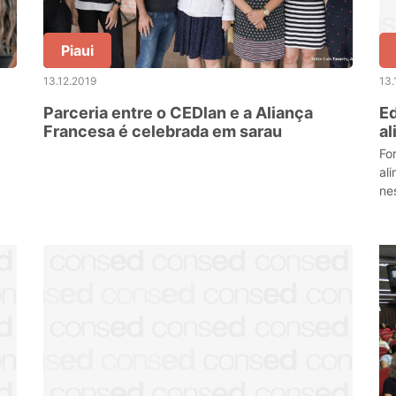
Piaui
13.12.2019
13.
Parceria entre o CEDlan e a Aliança
Ed
Francesa é celebrada em sarau
al
ap
Fo
al
ne