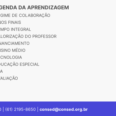
GENDA DA APRENDIZAGEM
EGIME DE COLABORAÇÃO
OS FINAIS
EMPO INTEGRAL
ALORIZAÇÃO DO PROFESSOR
INANCIAMENTO
NSINO MÉDIO
ECNOLOGIA
DUCAÇÃO ESPECIAL
JA
VALIAÇÃO
00 | (61) 2195-8650 |
consed@consed.org.br