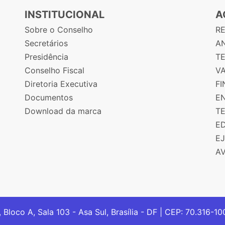
INSTITUCIONAL
A
Sobre o Conselho
R
Secretários
AN
Presidência
T
Conselho Fiscal
V
Diretoria Executiva
F
Documentos
E
Download da marca
T
E
E
A
, Bloco A, Sala 103 - Asa Sul, Brasília - DF | CEP: 70.316-1