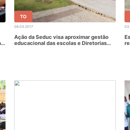
TO
06.03.2017
03
Ação da Seduc visa aproximar gestão
Es
a
educacional das escolas e Diretorias
re
Regionais de Educação
so