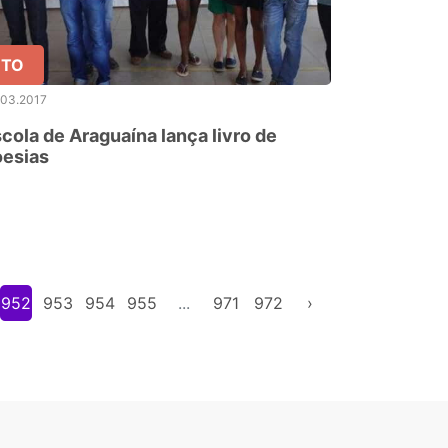
TO
.03.2017
cola de Araguaína lança livro de
oesias
952
953
954
955
...
971
972
›