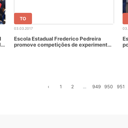
TO
03.03.2017
03
l
Escola Estadual Frederico Pedreira
Es
l
promove competições de experimentos
p
físicos
‹
1
2
...
949
950
951