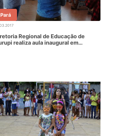
Pará
.03.2017
retoria Regional de Educação de
rupi realiza aula inaugural em
idade de reeducação social de Cariri