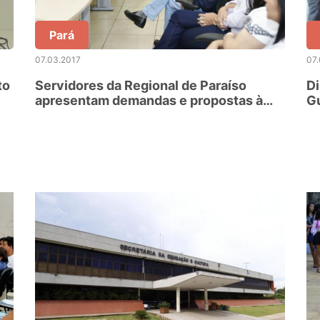
Pará
07.03.2017
07
to
Servidores da Regional de Paraíso
Di
apresentam demandas e propostas à
Gu
equipe gestora da Seduc
un