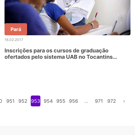
Pará
16.02.2017
Inscrições para os cursos de graduação
ofertados pelo sistema UAB no Tocantins
encerram-se nesta quinta, 16
0
951
952
953
954
955
956
...
971
972
›