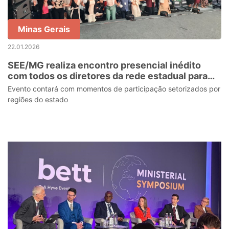
Minas Gerais
22.01.2026
SEE/MG realiza encontro presencial inédito
com todos os diretores da rede estadual para
planejar ano letivo de 2026
Evento contará com momentos de participação setorizados por
regiões do estado