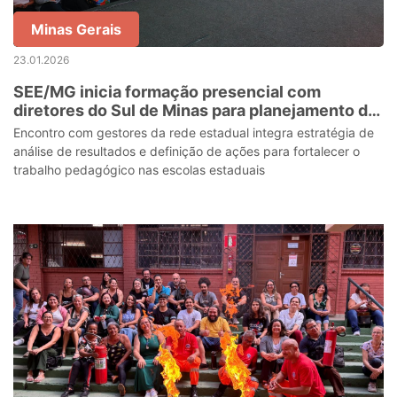
Minas Gerais
23.01.2026
SEE/MG inicia formação presencial com
diretores do Sul de Minas para planejamento do
ano letivo de 2026
Encontro com gestores da rede estadual integra estratégia de
análise de resultados e definição de ações para fortalecer o
trabalho pedagógico nas escolas estaduais