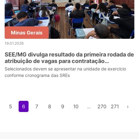
Minas Gerais
19.01.2026
SEE/MG divulga resultado da primeira rodada de
atribuição de vagas para contratação
temporária
Selecionados devem se apresentar na unidade de exercício
conforme cronograma das SREs
5
6
7
8
9
10
...
270
271
›