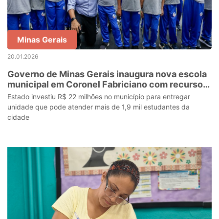
Minas Gerais
20.01.2026
Governo de Minas Gerais inaugura nova escola
municipal em Coronel Fabriciano com recursos
do Mãos Dadas
Estado investiu R$ 22 milhões no município para entregar
unidade que pode atender mais de 1,9 mil estudantes da
cidade