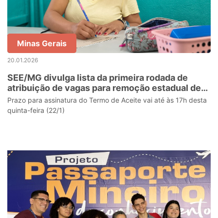
Minas Gerais
20.01.2026
SEE/MG divulga lista da primeira rodada de
atribuição de vagas para remoção estadual de
servidores
Prazo para assinatura do Termo de Aceite vai até às 17h desta
quinta-feira (22/1)