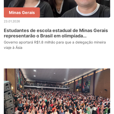
Minas Gerais
23.01.2026
Estudantes de escola estadual de Minas Gerais
representarão o Brasil em olimpíada
internacional de Matemática na Tailândia
Governo aportará R$1.8 milhão para que a delegação mineira
viaje à Ásia