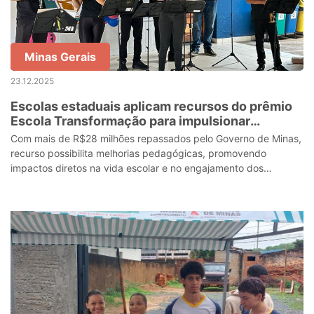
Minas Gerais
23.12.2025
Escolas estaduais aplicam recursos do prêmio
Escola Transformação para impulsionar
projetos e ampliar oportunidades para
Com mais de R$28 milhões repassados pelo Governo de Minas,
estudantes
recurso possibilita melhorias pedagógicas, promovendo
impactos diretos na vida escolar e no engajamento dos
estudantes