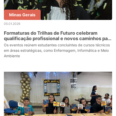
Minas Gerais
05.01.2026
Formaturas do Trilhas de Futuro celebram
qualificação profissional e novos caminhos para
jovens mineiros
Os eventos reúnem estudantes concluintes de cursos técnicos
em áreas estratégicas, como Enfermagem, Informática e Meio
Ambiente