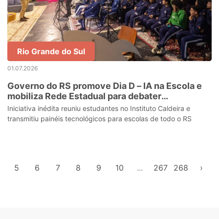
Rio Grande do Sul
01.07.2026
Governo do RS promove Dia D – IA na Escola e
mobiliza Rede Estadual para debater
inteligência artificial
Iniciativa inédita reuniu estudantes no Instituto Caldeira e
transmitiu painéis tecnológicos para escolas de todo o RS
5
6
7
8
9
10
...
267
268
›