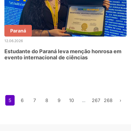
Paraná
12.06.2026
Estudante do Paraná leva menção honrosa em
evento internacional de ciências
5
6
7
8
9
10
...
267
268
›